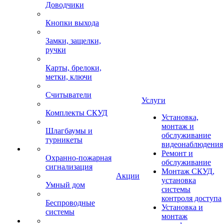
Доводчики
Кнопки выхода
Замки, защелки,
ручки
Карты, брелоки,
метки, ключи
Считыватели
Услуги
Комплекты СКУД
Установка,
монтаж и
Шлагбаумы и
обслуживание
турникеты
видеонаблюдения
Ремонт и
Охранно-пожарная
обслуживание
сигнализация
Монтаж СКУД,
Акции
установка
Умный дом
системы
контроля доступа
Беспроводные
Установка и
системы
монтаж