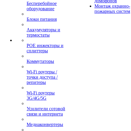
домофонов
Бесперебойное
Монтаж охранно-
оборудование
пожарных систем
Блоки питания
Аккумуляторы и
термостаты
POE инжекторы и
сплиттеры
Коммутаторы
Wi-Fi роутеры /
точки доступа /
репитеры
Wi-Fi роутеры
3G/4G/5G
Усилители сотовой
связи и интернета
Медиаконвертеры