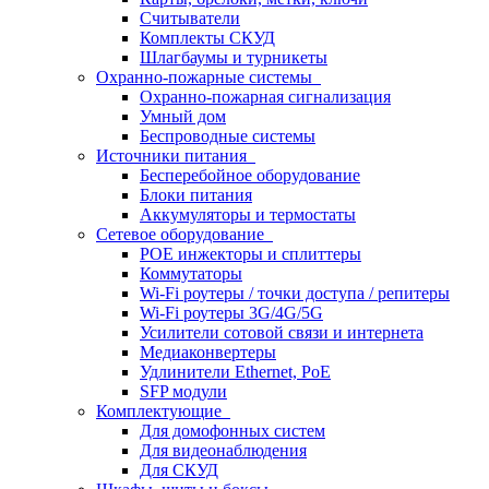
Считыватели
Комплекты СКУД
Шлагбаумы и турникеты
Охранно-пожарные системы
Охранно-пожарная сигнализация
Умный дом
Беспроводные системы
Источники питания
Бесперебойное оборудование
Блоки питания
Аккумуляторы и термостаты
Сетевое оборудование
POE инжекторы и сплиттеры
Коммутаторы
Wi-Fi роутеры / точки доступа / репитеры
Wi-Fi роутеры 3G/4G/5G
Усилители сотовой связи и интернета
Медиаконвертеры
Удлинители Ethernet, PoE
SFP модули
Комплектующие
Для домофонных систем
Для видеонаблюдения
Для СКУД