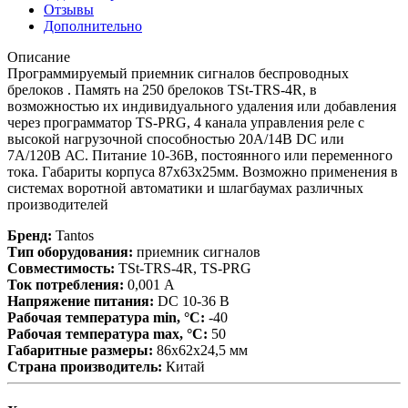
Отзывы
Дополнительно
Описание
Программируемый приемник сигналов беспроводных
брелоков . Память на 250 брелоков TSt-TRS-4R, в
возможностью их индивидуального удаления или добавления
через программатор TS-PRG, 4 канала управления реле с
высокой нагрузочной способностью 20А/14В DC или
7А/120В АС. Питание 10-36В, постоянного или переменного
тока. Габариты корпуса 87х63х25мм. Возможно применения в
системах воротной автоматики и шлагбаумах различных
производителей
Бренд:
Tantos
Тип оборудования:
приемник сигналов
Совместимость:
TSt-TRS-4R, TS-PRG
Ток потребления:
0,001 А
Напряжение питания:
DC 10-36 В
Рабочая температура min, °С:
-40
Рабочая температура max, °С:
50
Габаритные размеры:
86х62х24,5 мм
Страна производитель:
Китай