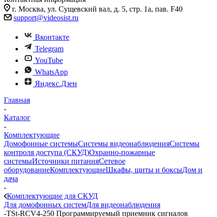
г. Москва, ул. Сущевский вал, д. 5, стр. 1а, пав. F40
support@videosist.ru
Вконтакте
Telegram
YouTube
WhatsApp
Яндекс.Дзен
Главная
-
Каталог
-
Комплектующие
Домофонные системы
Системы видеонаблюдения
Системы
контроля доступа (СКУД)
Охранно-пожарные
системы
Источники питания
Сетевое
оборудование
Комплектующие
Шкафы, щиты и боксы
Дом и
дача
-
Комплектующие для СКУД
Для домофонных систем
Для видеонаблюдения
-
TSt-RCV4-250 Программируемый приемник сигналов