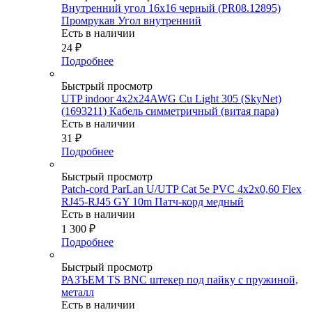
Внутренний угол 16х16 черный (PR08.12895)
Промрукав Угол внутренний
Есть в наличии
24
₽
Подробнее
Быстрый просмотр
UTP indoor 4x2x24AWG Cu Light 305 (SkyNet)
(1693211) Кабель симметричный (витая пара)
Есть в наличии
31
₽
Подробнее
Быстрый просмотр
Patch-cord ParLan U/UTP Cat 5e PVC 4х2х0,60 Flex
RJ45-RJ45 GY 10m Патч-корд медный
Есть в наличии
1 300
₽
Подробнее
Быстрый просмотр
РАЗЪЕМ TS BNC штекер под пайку с пружиной,
металл
Есть в наличии