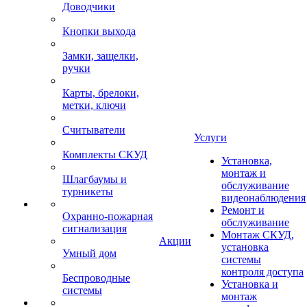
Доводчики
Кнопки выхода
Замки, защелки,
ручки
Карты, брелоки,
метки, ключи
Считыватели
Услуги
Комплекты СКУД
Установка,
монтаж и
Шлагбаумы и
обслуживание
турникеты
видеонаблюдения
Ремонт и
Охранно-пожарная
обслуживание
сигнализация
Монтаж СКУД,
Акции
установка
Умный дом
системы
контроля доступа
Беспроводные
Установка и
системы
монтаж