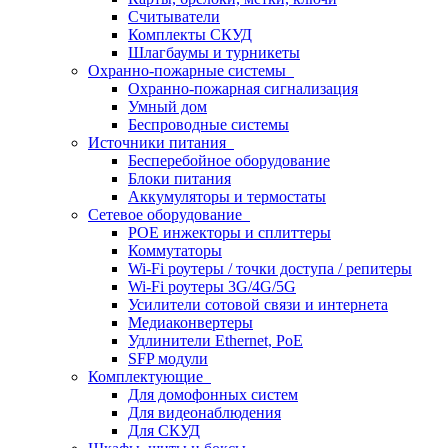
Считыватели
Комплекты СКУД
Шлагбаумы и турникеты
Охранно-пожарные системы
Охранно-пожарная сигнализация
Умный дом
Беспроводные системы
Источники питания
Бесперебойное оборудование
Блоки питания
Аккумуляторы и термостаты
Сетевое оборудование
POE инжекторы и сплиттеры
Коммутаторы
Wi-Fi роутеры / точки доступа / репитеры
Wi-Fi роутеры 3G/4G/5G
Усилители сотовой связи и интернета
Медиаконвертеры
Удлинители Ethernet, PoE
SFP модули
Комплектующие
Для домофонных систем
Для видеонаблюдения
Для СКУД