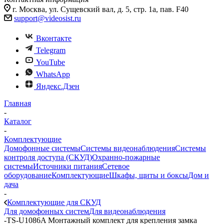
г. Москва, ул. Сущевский вал, д. 5, стр. 1а, пав. F40
support@videosist.ru
Вконтакте
Telegram
YouTube
WhatsApp
Яндекс.Дзен
Главная
-
Каталог
-
Комплектующие
Домофонные системы
Системы видеонаблюдения
Системы
контроля доступа (СКУД)
Охранно-пожарные
системы
Источники питания
Сетевое
оборудование
Комплектующие
Шкафы, щиты и боксы
Дом и
дача
-
Комплектующие для СКУД
Для домофонных систем
Для видеонаблюдения
-
TS-U1086A Монтажный комплект для крепления замка