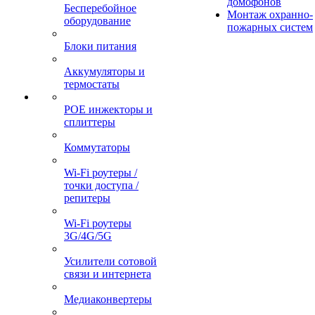
домофонов
Бесперебойное
Монтаж охранно-
оборудование
пожарных систем
Блоки питания
Аккумуляторы и
термостаты
POE инжекторы и
сплиттеры
Коммутаторы
Wi-Fi роутеры /
точки доступа /
репитеры
Wi-Fi роутеры
3G/4G/5G
Усилители сотовой
связи и интернета
Медиаконвертеры