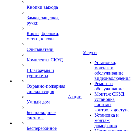
Кнопки выхода
Замки, защелки,
ручки
Карты, брелоки,
метки, ключи
Считыватели
Услуги
Комплекты СКУД
Установка,
монтаж и
Шлагбаумы и
обслуживание
турникеты
видеонаблюдения
Ремонт и
Охранно-пожарная
обслуживание
сигнализация
Монтаж СКУД,
Акции
установка
Умный дом
системы
контроля доступа
Беспроводные
Установка и
системы
монтаж
домофонов
Бесперебойное
Монтаж охранно-