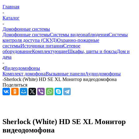
Главная
-
Каталог
-
Домофонные системы
Домофонные системы
Системы видеонаблюдения
Системы
контроля доступа (СКУД)
Охранно-пожарные
системы
Источники питания
Сетевое
оборудование
Комплектующие
Шкафы, щиты и боксы
Дом и
дача
-
Видеодомофоны
Комплект домофона
Вызывные панели
Аудиодомофоны
-
Sherlock (White) HD SE XL Монитор видеодомофона
Поделиться
Sherlock (White) HD SE XL Монитор
видеодомофона