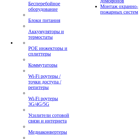
домофонов
Бесперебойное
Монтаж охранно-
оборудование
пожарных систем
Блоки питания
Аккумуляторы и
термостаты
POE инжекторы и
сплиттеры
Коммутаторы
Wi-Fi роутеры /
точки доступа /
репитеры
Wi-Fi роутеры
3G/4G/5G
Усилители сотовой
связи и интернета
Медиаконвертеры