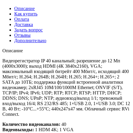
Описание
Как купить
Оплата
Доставка
Задать вопрос
Отзывы
Дополнительно
Описание
Видеорегистратор IP 40 канальный; разрешение до 12 Мп
(4000х3000); выход HDMI (4К 3840х2160), VGA;
максимальный входящий битрейт 400 Мбит/с, исходящий 400
Мбит/с; H.264; H.264B; H.264H; H.265; H.264+; H.265+; 2
SATA до 10ТБ; поддержка функций встроенной аналитики
видеокамер; 2xRJ45 10M/100/1000M Ethernet; ONVIF (S/T),
TCP/IP; IPv4; IPv6; UDP; RTP; RTCP; RTSP; HTTP; DHCP;
DDNS; DNS; UPnP; NTP; аудиовход/выход 1/1; тревожный
вход/выход 16/4; RS 232/RS 485; 1×USB 2.0, 1×USB 3.0; DC 12
В, 40 Вт; -10°C...+55°C; 440х247х47 мм. Облачный сервис RVi
Connect.
Количество видеоканалов:
40
Видеовыходы:
1 HDM 4K; 1 VGA