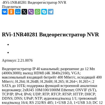
-
RVi-1NR40281 Видеорегистратор NVR
Поделиться
RVi-1NR40281 Видеорегистратор NVR
Артикул:
2.21.0076
Видеорегистратор IP 40 канальный; разрешение до 12 Мп
(4000х3000); выход HDMI (4К 3840х2160), VGA;
максимальный входящий битрейт 400 Мбит/с, исходящий 400
Мбит/с; H.264; H.264B; H.264H; H.265; H.264+; H.265+; 2
SATA до 10ТБ; поддержка функций встроенной аналитики
видеокамер; 2xRJ45 10M/100/1000M Ethernet; ONVIF (S/T),
TCP/IP; IPv4; IPv6; UDP; RTP; RTCP; RTSP; HTTP; DHCP;
DDNS; DNS; UPnP; NTP; аудиовход/выход 1/1; тревожный
вход/выход 16/4; RS 232/RS 485; 1×USB 2.0, 1×USB 3.0; DC 12