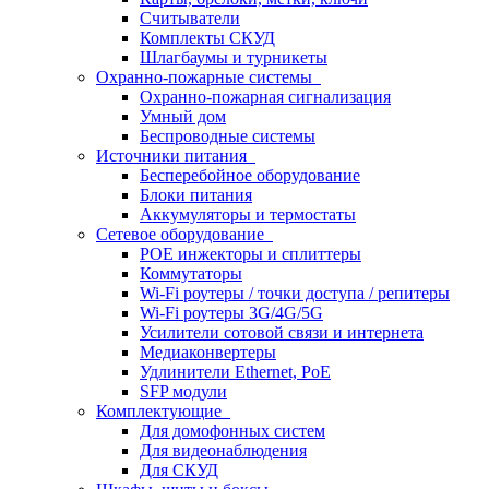
Считыватели
Комплекты СКУД
Шлагбаумы и турникеты
Охранно-пожарные системы
Охранно-пожарная сигнализация
Умный дом
Беспроводные системы
Источники питания
Бесперебойное оборудование
Блоки питания
Аккумуляторы и термостаты
Сетевое оборудование
POE инжекторы и сплиттеры
Коммутаторы
Wi-Fi роутеры / точки доступа / репитеры
Wi-Fi роутеры 3G/4G/5G
Усилители сотовой связи и интернета
Медиаконвертеры
Удлинители Ethernet, PoE
SFP модули
Комплектующие
Для домофонных систем
Для видеонаблюдения
Для СКУД