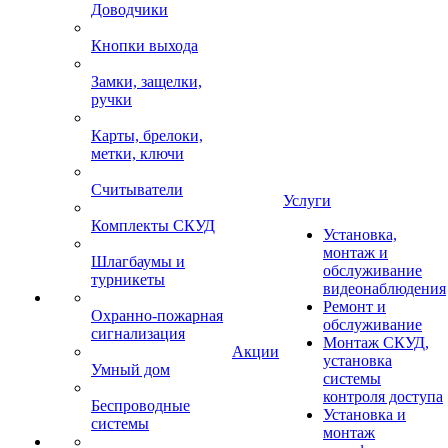
Доводчики
Кнопки выхода
Замки, защелки,
ручки
Карты, брелоки,
метки, ключи
Считыватели
Услуги
Комплекты СКУД
Установка,
монтаж и
Шлагбаумы и
обслуживание
турникеты
видеонаблюдения
Ремонт и
Охранно-пожарная
обслуживание
сигнализация
Монтаж СКУД,
Акции
установка
Умный дом
системы
контроля доступа
Беспроводные
Установка и
системы
монтаж