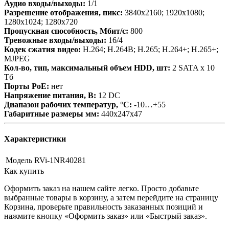
Аудио входы/выходы:
1/1
Разрешение отображения, пикс:
3840х2160; 1920х1080;
1280х1024; 1280х720
Пропускная способность, Мбит/с:
800
Тревожные входы/выходы:
16/4
Кодек сжатия видео:
H.264; H.264B; H.265; H.264+; H.265+;
MJPEG
Кол-во, тип, максимальный объем HDD, шт:
2 SATA х 10
Тб
Порты PoE:
нет
Напряжение питания, В:
12 DC
Диапазон рабочих температур, °С:
-10…+55
Габаритные размеры мм:
440х247х47
Характеристики
Модель
RVi-1NR40281
Как купить
Оформить заказ на нашем сайте легко. Просто добавьте
выбранные товары в корзину, а затем перейдите на страницу
Корзина, проверьте правильность заказанных позиций и
нажмите кнопку «Оформить заказ» или «Быстрый заказ».