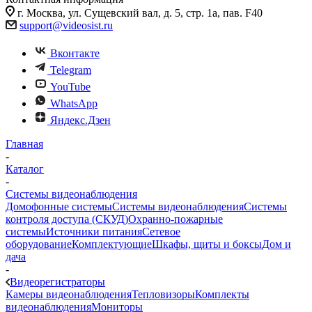
г. Москва, ул. Сущевский вал, д. 5, стр. 1а, пав. F40
support@videosist.ru
Вконтакте
Telegram
YouTube
WhatsApp
Яндекс.Дзен
Главная
-
Каталог
-
Системы видеонаблюдения
Домофонные системы
Системы видеонаблюдения
Системы
контроля доступа (СКУД)
Охранно-пожарные
системы
Источники питания
Сетевое
оборудование
Комплектующие
Шкафы, щиты и боксы
Дом и
дача
-
Видеорегистраторы
Камеры видеонаблюдения
Тепловизоры
Комплекты
видеонаблюдения
Мониторы