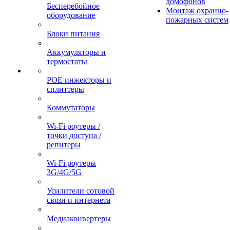
домофонов
Бесперебойное
Монтаж охранно-
оборудование
пожарных систем
Блоки питания
Аккумуляторы и
термостаты
POE инжекторы и
сплиттеры
Коммутаторы
Wi-Fi роутеры /
точки доступа /
репитеры
Wi-Fi роутеры
3G/4G/5G
Усилители сотовой
связи и интернета
Медиаконвертеры