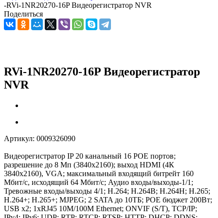
-
RVi-1NR20270-16P Видеорегистратор NVR
Поделиться
RVi-1NR20270-16P Видеорегистратор
NVR
Артикул:
0009326090
Видеорегистратор IP 20 канальный 16 POE портов;
разрешение до 8 Мп (3840х2160); выход HDMI (4К
3840х2160), VGA; максимальный входящий битрейт 160
Мбит/с, исходящий 64 Мбит/с; Аудио входы/выходы-1/1;
Тревожные входы/выходы 4/1; H.264; H.264B; H.264H; H.265;
H.264+; H.265+; MJPEG; 2 SATA до 10ТБ; POE бюджет 200Вт;
USB х2; 1xRJ45 10M/100M Ethernet; ONVIF (S/T), TCP/IP;
IPv4; IPv6; UDP; RTP; RTCP; RTSP; HTTP; DHCP; DDNS;