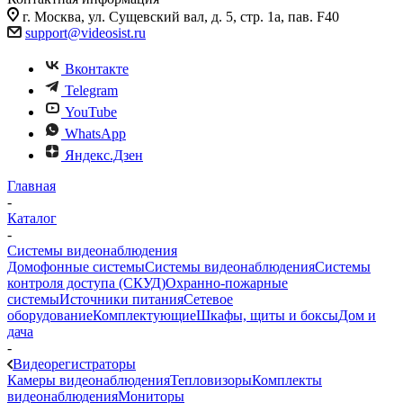
г. Москва, ул. Сущевский вал, д. 5, стр. 1а, пав. F40
support@videosist.ru
Вконтакте
Telegram
YouTube
WhatsApp
Яндекс.Дзен
Главная
-
Каталог
-
Системы видеонаблюдения
Домофонные системы
Системы видеонаблюдения
Системы
контроля доступа (СКУД)
Охранно-пожарные
системы
Источники питания
Сетевое
оборудование
Комплектующие
Шкафы, щиты и боксы
Дом и
дача
-
Видеорегистраторы
Камеры видеонаблюдения
Тепловизоры
Комплекты
видеонаблюдения
Мониторы