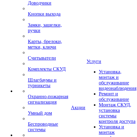
Доводчики
Кнопки выхода
Замки, защелки,
ручки
Карты, брелоки,
метки, ключи
Считыватели
Услуги
Комплекты СКУД
Установка,
монтаж и
Шлагбаумы и
обслуживание
турникеты
видеонаблюдения
Ремонт и
Охранно-пожарная
обслуживание
сигнализация
Монтаж СКУД,
Акции
установка
Умный дом
системы
контроля доступа
Беспроводные
Установка и
системы
монтаж