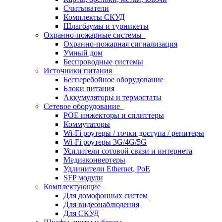
Считыватели
Комплекты СКУД
Шлагбаумы и турникеты
Охранно-пожарные системы
Охранно-пожарная сигнализация
Умный дом
Беспроводные системы
Источники питания
Бесперебойное оборудование
Блоки питания
Аккумуляторы и термостаты
Сетевое оборудование
POE инжекторы и сплиттеры
Коммутаторы
Wi-Fi роутеры / точки доступа / репитеры
Wi-Fi роутеры 3G/4G/5G
Усилители сотовой связи и интернета
Медиаконвертеры
Удлинители Ethernet, PoE
SFP модули
Комплектующие
Для домофонных систем
Для видеонаблюдения
Для СКУД