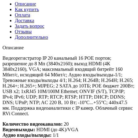
Описание
Как купить
Оплата
Доставка
Задать вопрос
Отзывы
Дополнительно
Описание
Видеорегистратор IP 20 канальный 16 POE портов;
разрешение до 8 Мп (3840х2160); выход HDMI (4К
3840х2160), VGA; максимальный входящий битрейт 160
Мбит/с, исходящий 64 Мбит/с; Аудио входы/выходы-1/1;
Тревожные входы/выходы 4/1; H.264; H.264B; H.264H; H.265;
H.264+; H.265+; MJPEG; 2 SATA до 10ТБ; POE бюджет 200Вт;
USB х2; 1xRJ45 10M/100M Ethernet; ONVIF (S/T), TCP/IP;
IPv4; IPv6; UDP; RTP; RTCP; RTSP; HTTP; DHCP; DDNS;
DNS; UPnP; NTP; AC 220 В, 10 Вт; -10°C...+55°C; 440х47.5
мм. Поддержка видеоаналитики с IP камер. Облачный сервис
RVi Connect.
Количество видеоканалов:
20
Видеовыходы:
HDMI (до 4K)/VGA
Аудио входы/выходы:
1/1