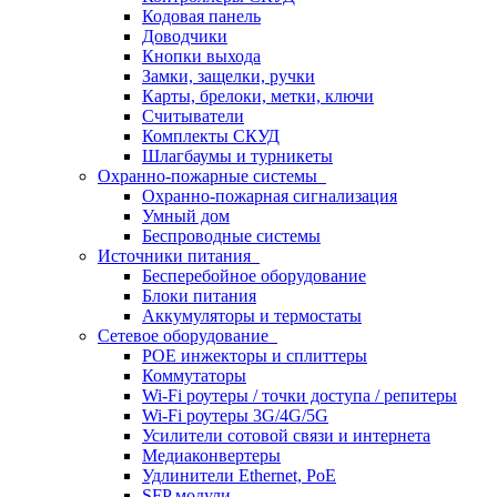
Кодовая панель
Доводчики
Кнопки выхода
Замки, защелки, ручки
Карты, брелоки, метки, ключи
Считыватели
Комплекты СКУД
Шлагбаумы и турникеты
Охранно-пожарные системы
Охранно-пожарная сигнализация
Умный дом
Беспроводные системы
Источники питания
Бесперебойное оборудование
Блоки питания
Аккумуляторы и термостаты
Сетевое оборудование
POE инжекторы и сплиттеры
Коммутаторы
Wi-Fi роутеры / точки доступа / репитеры
Wi-Fi роутеры 3G/4G/5G
Усилители сотовой связи и интернета
Медиаконвертеры
Удлинители Ethernet, PoE
SFP модули