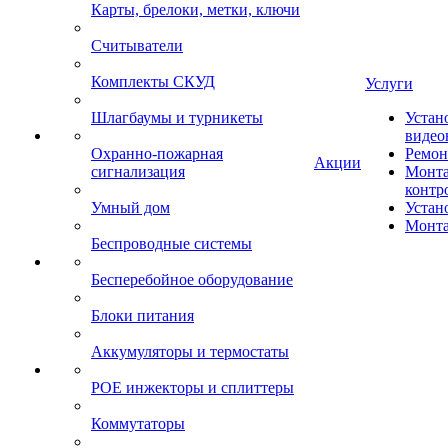
Карты, брелоки, метки, ключи
Считыватели
Комплекты СКУД
Услуги
Шлагбаумы и турникеты
Устан
видео
Охранно-пожарная
Ремон
Акции
сигнализация
Монта
контр
Умный дом
Устан
Монта
Беспроводные системы
Бесперебойное оборудование
Блоки питания
Аккумуляторы и термостаты
POE инжекторы и сплиттеры
Коммутаторы