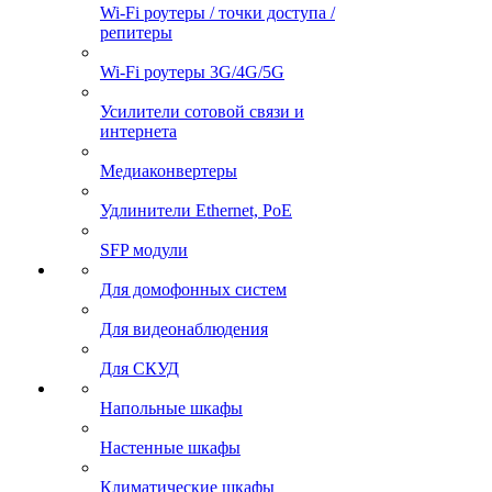
Wi-Fi роутеры / точки доступа /
репитеры
Wi-Fi роутеры 3G/4G/5G
Усилители сотовой связи и
интернета
Медиаконвертеры
Удлинители Ethernet, PoE
SFP модули
Для домофонных систем
Для видеонаблюдения
Для СКУД
Напольные шкафы
Настенные шкафы
Климатические шкафы