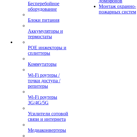
домофонов
Бесперебойное
Монтаж охранно-
оборудование
пожарных систем
Блоки питания
Аккумуляторы и
термостаты
POE инжекторы и
сплиттеры
Коммутаторы
Wi-Fi роутеры /
точки доступа /
репитеры
Wi-Fi роутеры
3G/4G/5G
Усилители сотовой
связи и интернета
Медиаконвертеры