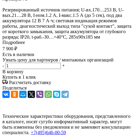
Резервированный источник питания; U-вх.170…253 В, U-
вых.21…28 В, I-ном.1.2 А, I-макс.1.5 А (до 5 сек), под два
аккумулятора 12 В 7 А·ч; световая индикация режимов
работы, диагностический выход типа "сухой контакт", защита
от короткого замыкания, защита аккумулятора от глубокого
разряда; IP20, t-раб.-30…+40°C, 285х90х185 мм
Подробнее
7 900
₽
Есть в наличии
Узнать цену для партнеров / монтажных организаций
-
+
В корзину
Купить в 1 клик
Рассчитать доставку
Поделиться
Технические характеристики оборудования, представленного
в каталоге, носят сугубо информативный характер, могут
быть изменены без уведомления и не заменяют консультацию
специалиста.
+7(495)646-00-59