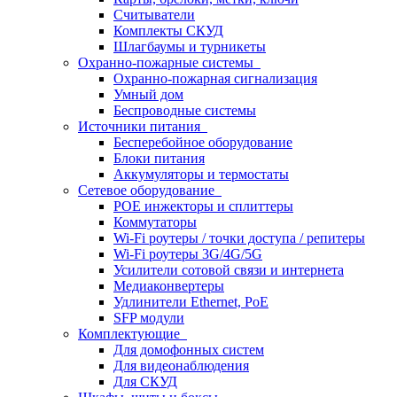
Считыватели
Комплекты СКУД
Шлагбаумы и турникеты
Охранно-пожарные системы
Охранно-пожарная сигнализация
Умный дом
Беспроводные системы
Источники питания
Бесперебойное оборудование
Блоки питания
Аккумуляторы и термостаты
Сетевое оборудование
POE инжекторы и сплиттеры
Коммутаторы
Wi-Fi роутеры / точки доступа / репитеры
Wi-Fi роутеры 3G/4G/5G
Усилители сотовой связи и интернета
Медиаконвертеры
Удлинители Ethernet, PoE
SFP модули
Комплектующие
Для домофонных систем
Для видеонаблюдения
Для СКУД