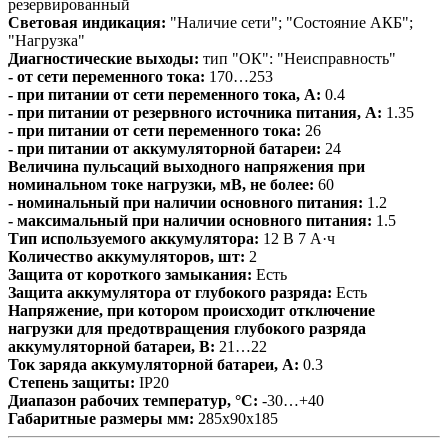
резервированный
Световая индикация:
"Наличие сети"; "Состояние АКБ";
"Нагрузка"
Диагностические выходы:
тип "ОК": "Неисправность"
- от сети переменного тока:
170…253
- при питании от сети переменного тока, А:
0.4
- при питании от резервного источника питания, А:
1.35
- при питании от сети переменного тока:
26
- при питании от аккумуляторной батареи:
24
Величина пульсаций выходного напряжения при
номинальном токе нагрузки, мВ, не более:
60
- номинальный при наличии основного питания:
1.2
- максимальный при наличии основного питания:
1.5
Тип используемого аккумулятора:
12 В 7 А·ч
Количество аккумуляторов, шт:
2
Защита от короткого замыкания:
Есть
Защита аккумулятора от глубокого разряда:
Есть
Напряжение, при котором происходит отключение
нагрузки для предотвращения глубокого разряда
аккумуляторной батареи, В:
21…22
Ток заряда аккумуляторной батареи, А:
0.3
Степень защиты:
IP20
Диапазон рабочих температур, °С:
-30…+40
Габаритные размеры мм:
285х90х185