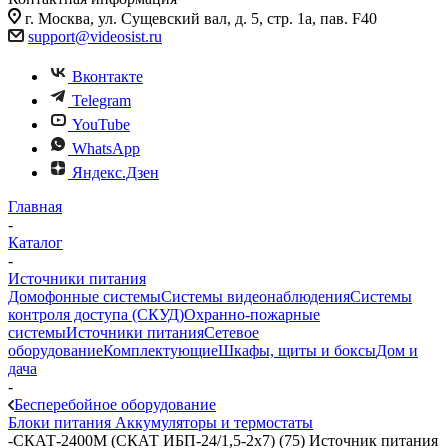
г. Москва, ул. Сущевский вал, д. 5, стр. 1а, пав. F40
support@videosist.ru
Вконтакте
Telegram
YouTube
WhatsApp
Яндекс.Дзен
Главная
-
Каталог
-
Источники питания
Домофонные системы
Системы видеонаблюдения
Системы
контроля доступа (СКУД)
Охранно-пожарные
системы
Источники питания
Сетевое
оборудование
Комплектующие
Шкафы, щиты и боксы
Дом и
дача
-
Бесперебойное оборудование
Блоки питания
Аккумуляторы и термостаты
-
СКАТ-2400М (СКАТ ИБП-24/1,5-2х7) (75) Источник питания