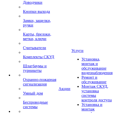
Доводчики
Кнопки выхода
Замки, защелки,
ручки
Карты, брелоки,
метки, ключи
Считыватели
Услуги
Комплекты СКУД
Установка,
монтаж и
Шлагбаумы и
обслуживание
турникеты
видеонаблюдения
Ремонт и
Охранно-пожарная
обслуживание
сигнализация
Монтаж СКУД,
Акции
установка
Умный дом
системы
контроля доступа
Беспроводные
Установка и
системы
монтаж