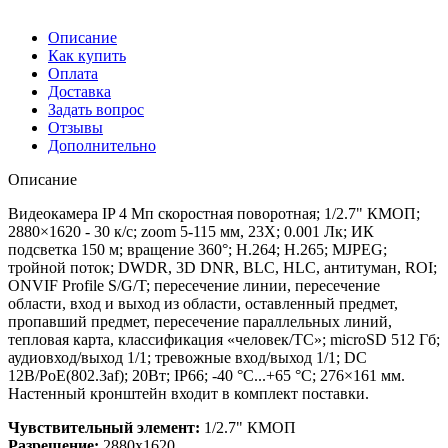
Описание
Как купить
Оплата
Доставка
Задать вопрос
Отзывы
Дополнительно
Описание
Видеокамера IP 4 Мп скоростная поворотная; 1/2.7" КМОП;
2880×1620 - 30 к/с; zoom 5-115 мм, 23X; 0.001 Лк; ИК
подсветка 150 м; вращение 360°; H.264; H.265; MJPEG;
тройной поток; DWDR, 3D DNR, BLC, HLC, антитуман, ROI;
ONVIF Profile S/G/T; пересечение линии, пересечение
области, вход и выход из области, оставленный предмет,
пропавший предмет, пересечение параллельных линий,
тепловая карта, классификация «человек/ТС»; microSD 512 Гб;
аудиовход/выход 1/1; тревожные вход/выход 1/1; DC
12В/PoE(802.3af); 20Вт; IP66; -40 °C...+65 °C; 276×161 мм.
Настенный кронштейн входит в комплект поставки.
Чувствительный элемент:
1/2.7" КМОП
Разрешение:
2880х1620