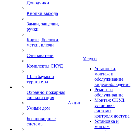
Доводчики
Кнопки выхода
Замки, защелки,
ручки
Карты, брелоки,
метки, ключи
Считыватели
Услуги
Комплекты СКУД
Установка,
монтаж и
Шлагбаумы и
обслуживание
турникеты
видеонаблюдения
Ремонт и
Охранно-пожарная
обслуживание
сигнализация
Монтаж СКУД,
Акции
установка
Умный дом
системы
контроля доступа
Беспроводные
Установка и
системы
монтаж