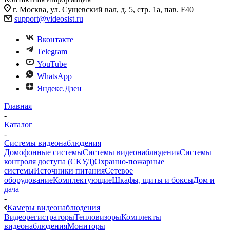
г. Москва, ул. Сущевский вал, д. 5, стр. 1а, пав. F40
support@videosist.ru
Вконтакте
Telegram
YouTube
WhatsApp
Яндекс.Дзен
Главная
-
Каталог
-
Системы видеонаблюдения
Домофонные системы
Системы видеонаблюдения
Системы
контроля доступа (СКУД)
Охранно-пожарные
системы
Источники питания
Сетевое
оборудование
Комплектующие
Шкафы, щиты и боксы
Дом и
дача
-
Камеры видеонаблюдения
Видеорегистраторы
Тепловизоры
Комплекты
видеонаблюдения
Мониторы