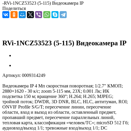
-
RVi-1NCZ53523 (5-115) Видеокамера IP
Поделиться
RVi-1NCZ53523 (5-115) Видеокамера IP
Артикул:
0009314249
Видеокамера IP 4 Мп скоростная поворотная; 1/2.7" КМОП;
2880×1620 - 30 к/с; zoom 5-115 мм, 23X; 0.001 Лк; ИК
подсветка 150 м; вращение 360°; H.264; H.265; MJPEG;
тройной поток; DWDR, 3D DNR, BLC, HLC, антитуман, ROI;
ONVIF Profile S/G/T; пересечение линии, пересечение
области, вход и выход из области, оставленный предмет,
пропавший предмет, пересечение параллельных линий,
тепловая карта, классификация «человек/ТС»; microSD 512 Гб;
аудиовход/выход 1/1; тревожные вход/выход 1/1; DC