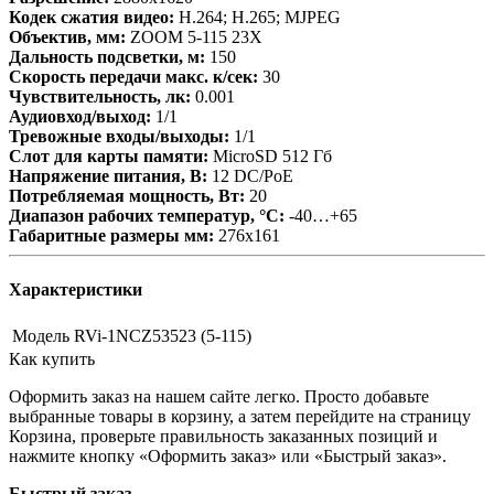
Кодек сжатия видео:
H.264; H.265; MJPEG
Объектив, мм:
ZOOM 5-115 23Х
Дальность подсветки, м:
150
Скорость передачи макс. к/сек:
30
Чувствительность, лк:
0.001
Аудиовход/выход:
1/1
Тревожные входы/выходы:
1/1
Слот для карты памяти:
MicroSD 512 Гб
Напряжение питания, В:
12 DC/PoE
Потребляемая мощность, Вт:
20
Диапазон рабочих температур, °С:
-40…+65
Габаритные размеры мм:
276х161
Характеристики
Модель
RVi-1NCZ53523 (5-115)
Как купить
Оформить заказ на нашем сайте легко. Просто добавьте
выбранные товары в корзину, а затем перейдите на страницу
Корзина, проверьте правильность заказанных позиций и
нажмите кнопку «Оформить заказ» или «Быстрый заказ».
Быстрый заказ