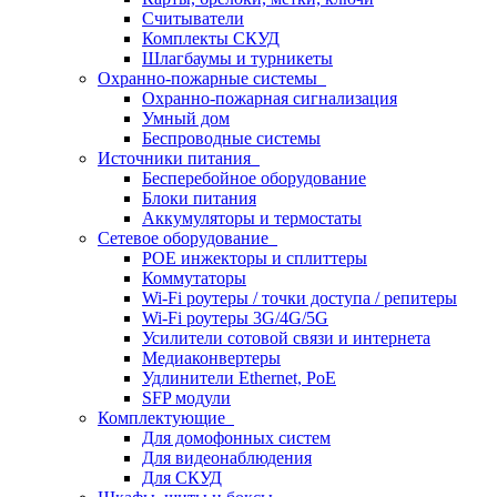
Считыватели
Комплекты СКУД
Шлагбаумы и турникеты
Охранно-пожарные системы
Охранно-пожарная сигнализация
Умный дом
Беспроводные системы
Источники питания
Бесперебойное оборудование
Блоки питания
Аккумуляторы и термостаты
Сетевое оборудование
POE инжекторы и сплиттеры
Коммутаторы
Wi-Fi роутеры / точки доступа / репитеры
Wi-Fi роутеры 3G/4G/5G
Усилители сотовой связи и интернета
Медиаконвертеры
Удлинители Ethernet, PoE
SFP модули
Комплектующие
Для домофонных систем
Для видеонаблюдения
Для СКУД