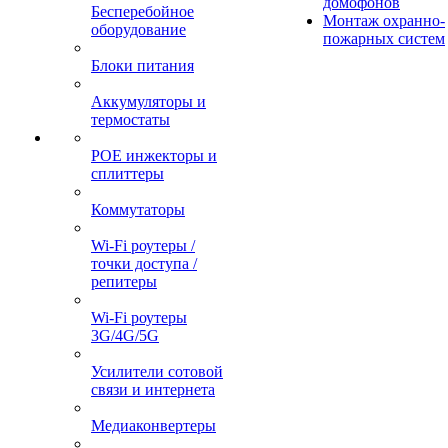
домофонов
Бесперебойное
Монтаж охранно-
оборудование
пожарных систем
Блоки питания
Аккумуляторы и
термостаты
POE инжекторы и
сплиттеры
Коммутаторы
Wi-Fi роутеры /
точки доступа /
репитеры
Wi-Fi роутеры
3G/4G/5G
Усилители сотовой
связи и интернета
Медиаконвертеры