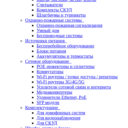
Считыватели
Комплекты СКУД
Шлагбаумы и турникеты
Охранно-пожарные системы
Охранно-пожарная сигнализация
Умный дом
Беспроводные системы
Источники питания
Бесперебойное оборудование
Блоки питания
Аккумуляторы и термостаты
Сетевое оборудование
POE инжекторы и сплиттеры
Коммутаторы
Wi-Fi роутеры / точки доступа / репитеры
Wi-Fi роутеры 3G/4G/5G
Усилители сотовой связи и интернета
Медиаконвертеры
Удлинители Ethernet, PoE
SFP модули
Комплектующие
Для домофонных систем
Для видеонаблюдения
Для СКУД