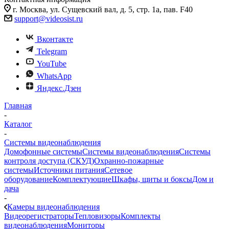
г. Москва, ул. Сущевский вал, д. 5, стр. 1а, пав. F40
support@videosist.ru
Вконтакте
Telegram
YouTube
WhatsApp
Яндекс.Дзен
Главная
-
Каталог
-
Системы видеонаблюдения
Домофонные системы
Системы видеонаблюдения
Системы
контроля доступа (СКУД)
Охранно-пожарные
системы
Источники питания
Сетевое
оборудование
Комплектующие
Шкафы, щиты и боксы
Дом и
дача
-
Камеры видеонаблюдения
Видеорегистраторы
Тепловизоры
Комплекты
видеонаблюдения
Мониторы