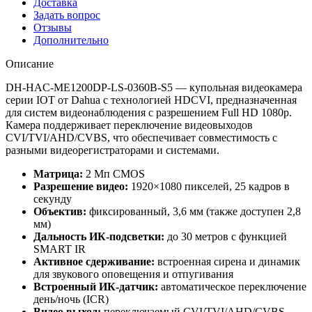
Доставка
Задать вопрос
Отзывы
Дополнительно
Описание
DH-HAC-ME1200DP-LS-0360B-S5 — купольная видеокамера
серии IOT от Dahua с технологией HDCVI, предназначенная
для систем видеонаблюдения с разрешением Full HD 1080p.
Камера поддерживает переключение видеовыходов
CVI/TVI/AHD/CVBS, что обеспечивает совместимость с
разными видеорегистраторами и системами.
Матрица:
2 Мп CMOS
Разрешение видео:
1920×1080 пикселей, 25 кадров в
секунду
Объектив:
фиксированный, 3,6 мм (также доступен 2,8
мм)
Дальность ИК-подсветки:
до 30 метров с функцией
SMART IR
Активное сдерживание:
встроенная сирена и динамик
для звукового оповещения и отпугивания
Встроенный ИК-датчик:
автоматическое переключение
день/ночь (ICR)
Видео выход:
переключаемый CVI/TVI/AHD/CVBS