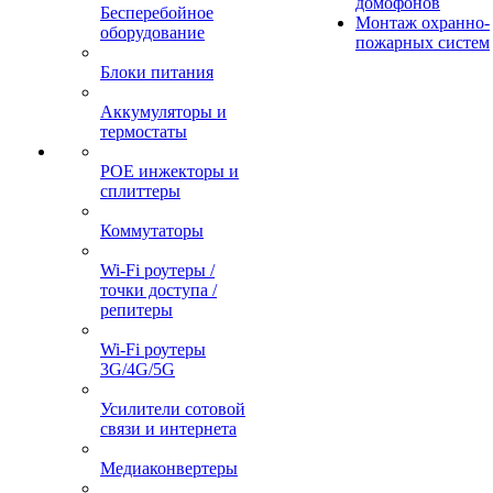
домофонов
Бесперебойное
Монтаж охранно-
оборудование
пожарных систем
Блоки питания
Аккумуляторы и
термостаты
POE инжекторы и
сплиттеры
Коммутаторы
Wi-Fi роутеры /
точки доступа /
репитеры
Wi-Fi роутеры
3G/4G/5G
Усилители сотовой
связи и интернета
Медиаконвертеры