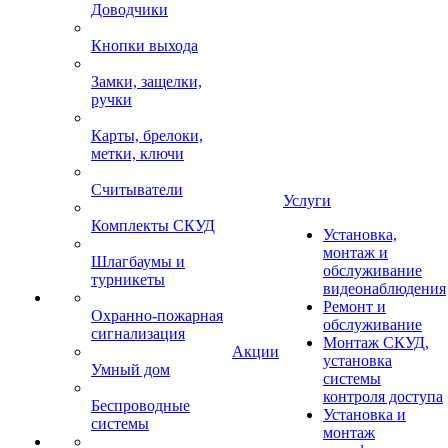
Доводчики
Кнопки выхода
Замки, защелки,
ручки
Карты, брелоки,
метки, ключи
Считыватели
Услуги
Комплекты СКУД
Установка,
монтаж и
Шлагбаумы и
обслуживание
турникеты
видеонаблюдения
Ремонт и
Охранно-пожарная
обслуживание
сигнализация
Монтаж СКУД,
Акции
установка
Умный дом
системы
контроля доступа
Беспроводные
Установка и
системы
монтаж