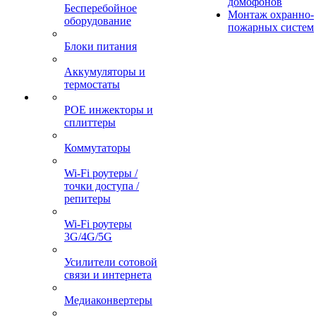
домофонов
Бесперебойное
Монтаж охранно-
оборудование
пожарных систем
Блоки питания
Аккумуляторы и
термостаты
POE инжекторы и
сплиттеры
Коммутаторы
Wi-Fi роутеры /
точки доступа /
репитеры
Wi-Fi роутеры
3G/4G/5G
Усилители сотовой
связи и интернета
Медиаконвертеры