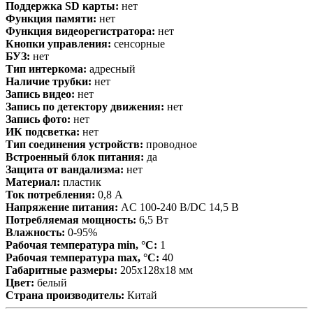
Поддержка SD карты:
нет
Функция памяти:
нет
Функция видеорегистратора:
нет
Кнопки управления:
сенсорные
БУЗ:
нет
Тип интеркома:
адресный
Наличие трубки:
нет
Запись видео:
нет
Запись по детектору движения:
нет
Запись фото:
нет
ИК подсветка:
нет
Тип соединения устройств:
проводное
Встроенный блок питания:
да
Защита от вандализма:
нет
Материал:
пластик
Ток потребления:
0,8 А
Напряжение питания:
AC 100-240 В/DC 14,5 В
Потребляемая мощность:
6,5 Вт
Влажность:
0-95%
Рабочая температура min, °С:
1
Рабочая температура max, °С:
40
Габаритные размеры:
205х128х18 мм
Цвет:
белый
Страна производитель:
Китай