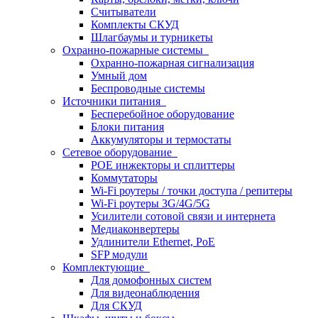
Считыватели
Комплекты СКУД
Шлагбаумы и турникеты
Охранно-пожарные системы
Охранно-пожарная сигнализация
Умный дом
Беспроводные системы
Источники питания
Бесперебойное оборудование
Блоки питания
Аккумуляторы и термостаты
Сетевое оборудование
POE инжекторы и сплиттеры
Коммутаторы
Wi-Fi роутеры / точки доступа / репитеры
Wi-Fi роутеры 3G/4G/5G
Усилители сотовой связи и интернета
Медиаконвертеры
Удлинители Ethernet, PoE
SFP модули
Комплектующие
Для домофонных систем
Для видеонаблюдения
Для СКУД