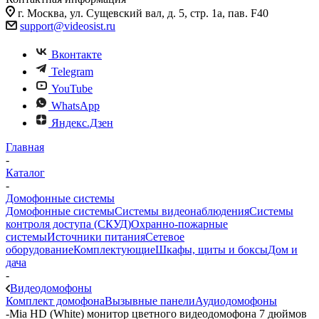
г. Москва, ул. Сущевский вал, д. 5, стр. 1а, пав. F40
support@videosist.ru
Вконтакте
Telegram
YouTube
WhatsApp
Яндекс.Дзен
Главная
-
Каталог
-
Домофонные системы
Домофонные системы
Системы видеонаблюдения
Системы
контроля доступа (СКУД)
Охранно-пожарные
системы
Источники питания
Сетевое
оборудование
Комплектующие
Шкафы, щиты и боксы
Дом и
дача
-
Видеодомофоны
Комплект домофона
Вызывные панели
Аудиодомофоны
-
Mia HD (White) монитор цветного видеодомофона 7 дюймов