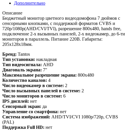
Дополнительно
Описание
Бюджетный монитор цветного видеодомофона 7 дюймов с
сенсорными кнопками, с поддержкой форматов CVBS и
720p/1080p(AHD/CVI/TVI), разрешение 800х480, hands free,
подключение 2-х вызывных панелей, 2-х видеокамер, до 6-ти
мониторов в параллель. Питание 220В. Габариты:
205х128х18мм.
Бренд:
Tantos
Тип установки:
накладная
Тип видеосигнала:
AHD
Диагональ экрана:
7"
Максимальное разрешение экрана:
800x480
Количество каналов:
4
Число видеокамер в системе:
2
Число вызывных панелей в системе:
2
Число мониторов в системе:
6
IPS дисплей:
нет
Сенсорный экран:
да
Управление со смартфона:
нет
Система изображений:
AHD/TVI/CVI 1080p/720p, CVBS
(PAL)
Поддержка Full HD:
нет