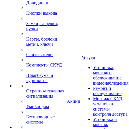
Доводчики
Кнопки выхода
Замки, защелки,
ручки
Карты, брелоки,
метки, ключи
Считыватели
Услуги
Комплекты СКУД
Установка,
монтаж и
Шлагбаумы и
обслуживание
турникеты
видеонаблюдения
Ремонт и
Охранно-пожарная
обслуживание
сигнализация
Монтаж СКУД,
Акции
установка
Умный дом
системы
контроля доступа
Беспроводные
Установка и
системы
монтаж