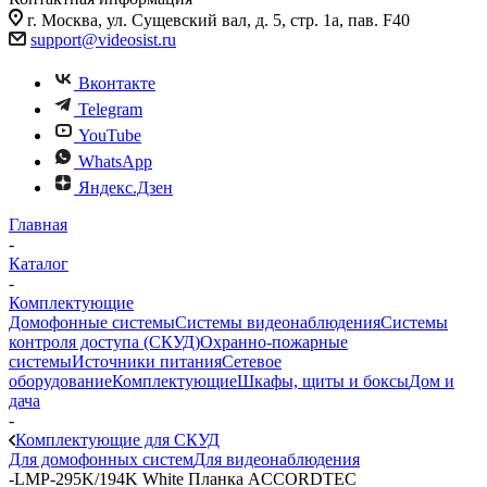
г. Москва, ул. Сущевский вал, д. 5, стр. 1а, пав. F40
support@videosist.ru
Вконтакте
Telegram
YouTube
WhatsApp
Яндекс.Дзен
Главная
-
Каталог
-
Комплектующие
Домофонные системы
Системы видеонаблюдения
Системы
контроля доступа (СКУД)
Охранно-пожарные
системы
Источники питания
Сетевое
оборудование
Комплектующие
Шкафы, щиты и боксы
Дом и
дача
-
Комплектующие для СКУД
Для домофонных систем
Для видеонаблюдения
-
LMP-295K/194K White Планка ACCORDTEC