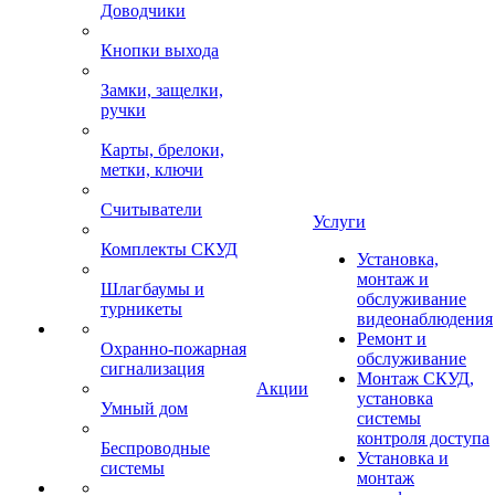
Доводчики
Кнопки выхода
Замки, защелки,
ручки
Карты, брелоки,
метки, ключи
Считыватели
Услуги
Комплекты СКУД
Установка,
монтаж и
Шлагбаумы и
обслуживание
турникеты
видеонаблюдения
Ремонт и
Охранно-пожарная
обслуживание
сигнализация
Монтаж СКУД,
Акции
установка
Умный дом
системы
контроля доступа
Беспроводные
Установка и
системы
монтаж