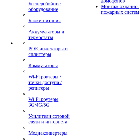
домофонов
Бесперебойное
Монтаж охранно-
оборудование
пожарных систем
Блоки питания
Аккумуляторы и
термостаты
POE инжекторы и
сплиттеры
Коммутаторы
Wi-Fi роутеры /
точки доступа /
репитеры
Wi-Fi роутеры
3G/4G/5G
Усилители сотовой
связи и интернета
Медиаконвертеры