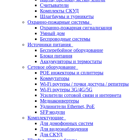
Считыватели
Комплекты СКУД
Шлагбаумы и турникеты
Охранно-пожарные системы
Охранно-пожарная сигнализация
Умный дом
Беспроводные системы
Источники питания
Бесперебойное оборудование
Блоки питания
Аккумуляторы и термостаты
Сетевое оборудование
POE инжекторы и сплиттеры
Коммутаторы
Wi-Fi роутеры / точки доступа / репитеры
Wi-Fi роутеры 3G/4G/5G
Усилители сотовой связи и интернета
Медиаконвертеры
Удлинители Ethernet, PoE
SFP модули
Комплектующие
Для домофонных систем
Для видеонаблюдения
Для СКУД