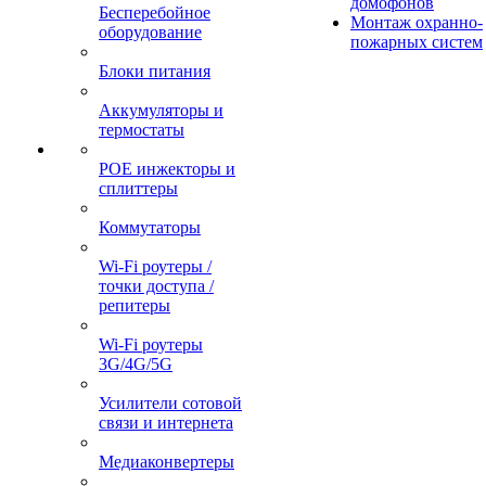
домофонов
Бесперебойное
Монтаж охранно-
оборудование
пожарных систем
Блоки питания
Аккумуляторы и
термостаты
POE инжекторы и
сплиттеры
Коммутаторы
Wi-Fi роутеры /
точки доступа /
репитеры
Wi-Fi роутеры
3G/4G/5G
Усилители сотовой
связи и интернета
Медиаконвертеры