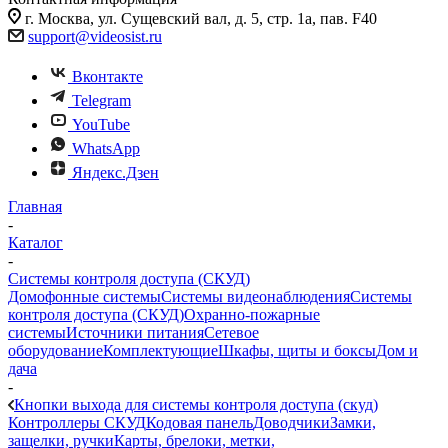
г. Москва, ул. Сущевский вал, д. 5, стр. 1а, пав. F40
support@videosist.ru
Вконтакте
Telegram
YouTube
WhatsApp
Яндекс.Дзен
Главная
-
Каталог
-
Системы контроля доступа (СКУД)
Домофонные системы
Системы видеонаблюдения
Системы
контроля доступа (СКУД)
Охранно-пожарные
системы
Источники питания
Сетевое
оборудование
Комплектующие
Шкафы, щиты и боксы
Дом и
дача
-
Кнопки выхода для системы контроля доступа (скуд)
Контроллеры СКУД
Кодовая панель
Доводчики
Замки,
защелки, ручки
Карты, брелоки, метки,