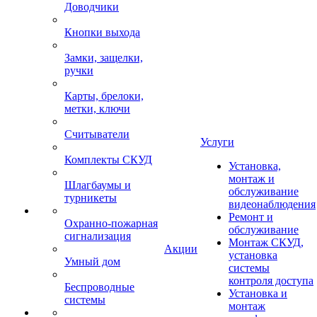
Доводчики
Кнопки выхода
Замки, защелки,
ручки
Карты, брелоки,
метки, ключи
Считыватели
Услуги
Комплекты СКУД
Установка,
монтаж и
Шлагбаумы и
обслуживание
турникеты
видеонаблюдения
Ремонт и
Охранно-пожарная
обслуживание
сигнализация
Монтаж СКУД,
Акции
установка
Умный дом
системы
контроля доступа
Беспроводные
Установка и
системы
монтаж