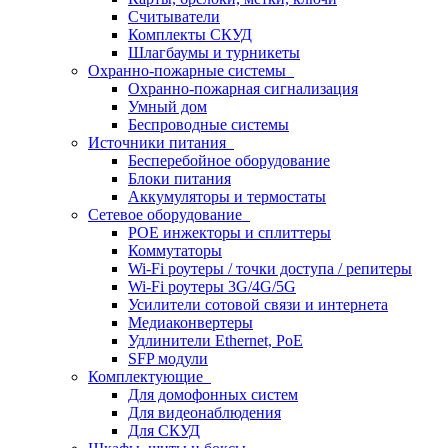
Считыватели
Комплекты СКУД
Шлагбаумы и турникеты
Охранно-пожарные системы
Охранно-пожарная сигнализация
Умный дом
Беспроводные системы
Источники питания
Бесперебойное оборудование
Блоки питания
Аккумуляторы и термостаты
Сетевое оборудование
POE инжекторы и сплиттеры
Коммутаторы
Wi-Fi роутеры / точки доступа / репитеры
Wi-Fi роутеры 3G/4G/5G
Усилители сотовой связи и интернета
Медиаконвертеры
Удлинители Ethernet, PoE
SFP модули
Комплектующие
Для домофонных систем
Для видеонаблюдения
Для СКУД