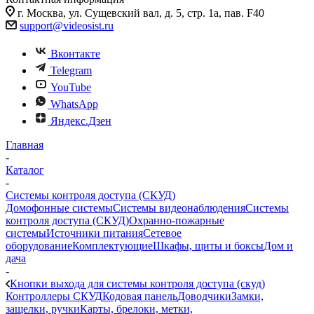
г. Москва, ул. Сущевский вал, д. 5, стр. 1а, пав. F40
support@videosist.ru
Вконтакте
Telegram
YouTube
WhatsApp
Яндекс.Дзен
Главная
-
Каталог
-
Системы контроля доступа (СКУД)
Домофонные системы
Системы видеонаблюдения
Системы
контроля доступа (СКУД)
Охранно-пожарные
системы
Источники питания
Сетевое
оборудование
Комплектующие
Шкафы, щиты и боксы
Дом и
дача
-
Кнопки выхода для системы контроля доступа (скуд)
Контроллеры СКУД
Кодовая панель
Доводчики
Замки,
защелки, ручки
Карты, брелоки, метки,