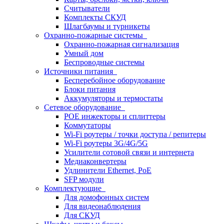
Считыватели
Комплекты СКУД
Шлагбаумы и турникеты
Охранно-пожарные системы
Охранно-пожарная сигнализация
Умный дом
Беспроводные системы
Источники питания
Бесперебойное оборудование
Блоки питания
Аккумуляторы и термостаты
Сетевое оборудование
POE инжекторы и сплиттеры
Коммутаторы
Wi-Fi роутеры / точки доступа / репитеры
Wi-Fi роутеры 3G/4G/5G
Усилители сотовой связи и интернета
Медиаконвертеры
Удлинители Ethernet, PoE
SFP модули
Комплектующие
Для домофонных систем
Для видеонаблюдения
Для СКУД