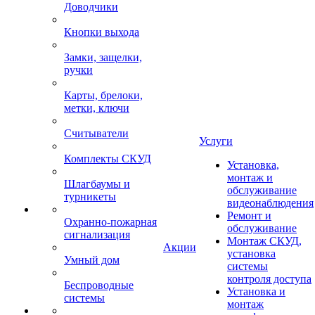
Доводчики
Кнопки выхода
Замки, защелки,
ручки
Карты, брелоки,
метки, ключи
Считыватели
Услуги
Комплекты СКУД
Установка,
монтаж и
Шлагбаумы и
обслуживание
турникеты
видеонаблюдения
Ремонт и
Охранно-пожарная
обслуживание
сигнализация
Монтаж СКУД,
Акции
установка
Умный дом
системы
контроля доступа
Беспроводные
Установка и
системы
монтаж