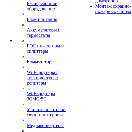
домофонов
Бесперебойное
Монтаж охранно-
оборудование
пожарных систем
Блоки питания
Аккумуляторы и
термостаты
POE инжекторы и
сплиттеры
Коммутаторы
Wi-Fi роутеры /
точки доступа /
репитеры
Wi-Fi роутеры
3G/4G/5G
Усилители сотовой
связи и интернета
Медиаконвертеры