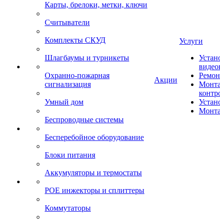
Карты, брелоки, метки, ключи
Считыватели
Комплекты СКУД
Услуги
Шлагбаумы и турникеты
Устан
видео
Охранно-пожарная
Ремон
Акции
сигнализация
Монта
контр
Умный дом
Устан
Монта
Беспроводные системы
Бесперебойное оборудование
Блоки питания
Аккумуляторы и термостаты
POE инжекторы и сплиттеры
Коммутаторы