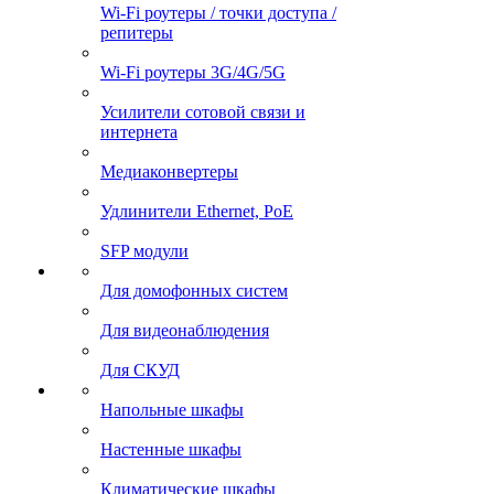
Wi-Fi роутеры / точки доступа /
репитеры
Wi-Fi роутеры 3G/4G/5G
Усилители сотовой связи и
интернета
Медиаконвертеры
Удлинители Ethernet, PoE
SFP модули
Для домофонных систем
Для видеонаблюдения
Для СКУД
Напольные шкафы
Настенные шкафы
Климатические шкафы