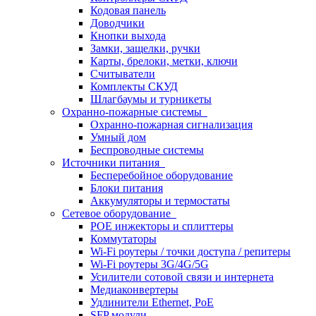
Кодовая панель
Доводчики
Кнопки выхода
Замки, защелки, ручки
Карты, брелоки, метки, ключи
Считыватели
Комплекты СКУД
Шлагбаумы и турникеты
Охранно-пожарные системы
Охранно-пожарная сигнализация
Умный дом
Беспроводные системы
Источники питания
Бесперебойное оборудование
Блоки питания
Аккумуляторы и термостаты
Сетевое оборудование
POE инжекторы и сплиттеры
Коммутаторы
Wi-Fi роутеры / точки доступа / репитеры
Wi-Fi роутеры 3G/4G/5G
Усилители сотовой связи и интернета
Медиаконвертеры
Удлинители Ethernet, PoE
SFP модули