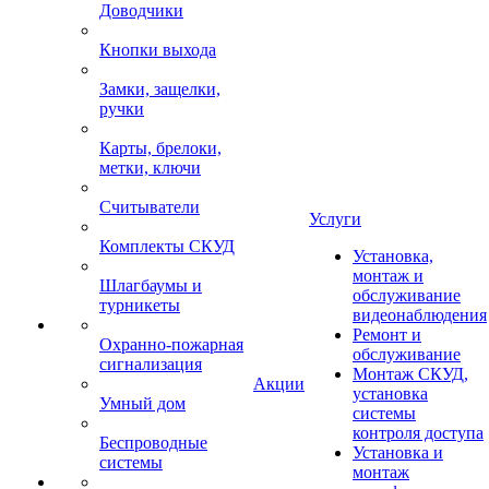
Доводчики
Кнопки выхода
Замки, защелки,
ручки
Карты, брелоки,
метки, ключи
Считыватели
Услуги
Комплекты СКУД
Установка,
монтаж и
Шлагбаумы и
обслуживание
турникеты
видеонаблюдения
Ремонт и
Охранно-пожарная
обслуживание
сигнализация
Монтаж СКУД,
Акции
установка
Умный дом
системы
контроля доступа
Беспроводные
Установка и
системы
монтаж