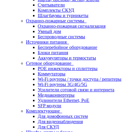
Считыватели
Комплекты СКУД
Шлагбаумы и турникеты
Охранно-пожарные системы
Охранно-пожарная сигнализация
Умный дом
Беспроводные системы
Источники питания
Бесперебойное оборудование
Блоки питания
Аккумуляторы и термостаты
Сетевое оборудование
POE инжекторы и сплиттеры
Коммутаторы
Wi-Fi роутеры / точки доступа / репитеры
Wi-Fi роутеры 3G/4G/5G
Усилители сотовой связи и интернета
Медиаконвертеры
Удлинители Ethernet, PoE
SFP модули
Комплектующие
Для домофонных систем
Для видеонаблюдения
Для СКУД