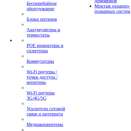
домофонов
Бесперебойное
Монтаж охранно-
оборудование
пожарных систем
Блоки питания
Аккумуляторы и
термостаты
POE инжекторы и
сплиттеры
Коммутаторы
Wi-Fi роутеры /
точки доступа /
репитеры
Wi-Fi роутеры
3G/4G/5G
Усилители сотовой
связи и интернета
Медиаконвертеры