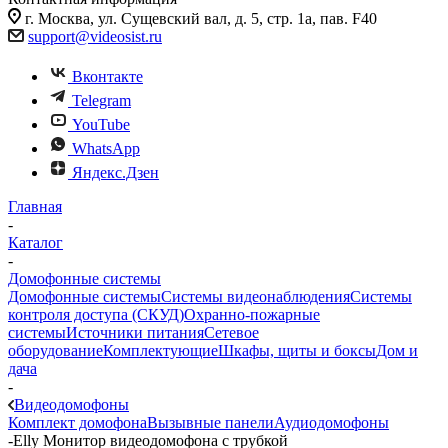
г. Москва, ул. Сущевский вал, д. 5, стр. 1а, пав. F40
support@videosist.ru
Вконтакте
Telegram
YouTube
WhatsApp
Яндекс.Дзен
Главная
-
Каталог
-
Домофонные системы
Домофонные системы
Системы видеонаблюдения
Системы
контроля доступа (СКУД)
Охранно-пожарные
системы
Источники питания
Сетевое
оборудование
Комплектующие
Шкафы, щиты и боксы
Дом и
дача
-
Видеодомофоны
Комплект домофона
Вызывные панели
Аудиодомофоны
-
Elly Монитор видеодомофона с трубкой