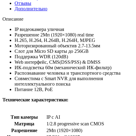
Отзывы
Дополнительно
Описание
IP видеокамера уличная
Разрешение 2Мп (1920×1080) real time
H.265, H.264, H.264B, H.264H, MJPEG
Моторизированный объектив 2.7-13.5мм
Слот для Micro SD карты до 256GB
Поддержка WDR (120dB)
Web интерфейс, CMS(DSS/PSS) & DMSS
ИК-подсветка 60м (механический ИК-фильтр)
Распознавание человека и транспортного средства
Совместима с Smart NVR для выполнения
интеллектуального поиска
Питание 12В, PoE
Технические характеристики:
Тип камеры
IP с AI
Матрица
1/2.8 progressive scan CMOS
Разрешение
2Мп (1920×1080)