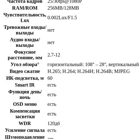
Частота кадров
25/30fps@1080P
RAM/ROM
256MB/128MB
Чувствительность,
0.002Lux/F1.5
Lux
Тревожные входы/
нет
выходы
Аудио входы/
нет
выходы
Фокусное
2.7-12
расстояние, мм
Угол обзора°
горизонтальный: 108° – 28°, вертикальный:
Видео сжатие
H.265; H.264; H.264H; H.264B; MJPEG
ИК-подсветка, м
60
Smart IR
есть
Функция день/
есть
ночь
OSD меню
есть
Компенсация
есть
засветки
WDR
120дб
Усиление сигнала
есть
Шумоподавление