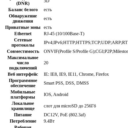
3D
(DNR)
Баланс белого
есть
Обнаружение
есть
движения
Приватные зоны
есть
Ethernet
RJ-45 (10/100Base-T)
Сетевые
IPv4;IPv6;HTTP;HTTPS;TCP;UDP;ARP;RT
протоколы
Совместимость
ONVIF(Profile S/Profile G);CGI;P2P;Milesto
Максимальное
число
20
подключений
Веб интерфейс
IE: IE8, IE9, IE11, Chrome, Firefox
Программное
Smart PSS, DSS, DMSS
обеспечение
Мобильные
IOS, Android
платформы
Локальное
слот для microSD до 256Гб
хранилище
Питание
DC12V, PoE (802.3af)
Потребление
9.4Вт
Рабочая