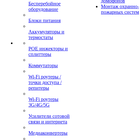
домофонов
Бесперебойное
Монтаж охранно-
оборудование
пожарных систем
Блоки питания
Аккумуляторы и
термостаты
POE инжекторы и
сплиттеры
Коммутаторы
Wi-Fi роутеры /
точки доступа /
репитеры
Wi-Fi роутеры
3G/4G/5G
Усилители сотовой
связи и интернета
Медиаконвертеры