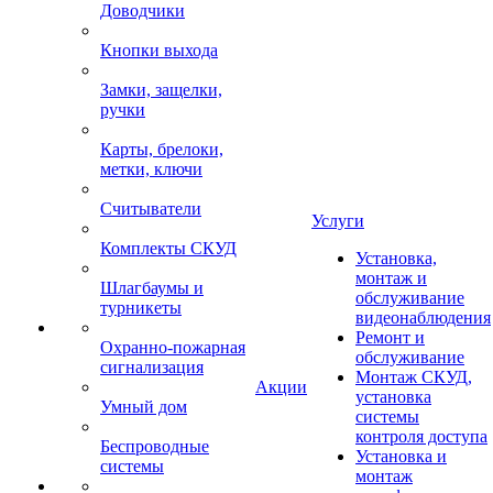
Доводчики
Кнопки выхода
Замки, защелки,
ручки
Карты, брелоки,
метки, ключи
Считыватели
Услуги
Комплекты СКУД
Установка,
монтаж и
Шлагбаумы и
обслуживание
турникеты
видеонаблюдения
Ремонт и
Охранно-пожарная
обслуживание
сигнализация
Монтаж СКУД,
Акции
установка
Умный дом
системы
контроля доступа
Беспроводные
Установка и
системы
монтаж