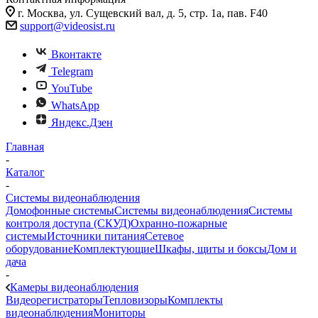
г. Москва, ул. Сущевский вал, д. 5, стр. 1а, пав. F40
support@videosist.ru
Вконтакте
Telegram
YouTube
WhatsApp
Яндекс.Дзен
Главная
-
Каталог
-
Системы видеонаблюдения
Домофонные системы
Системы видеонаблюдения
Системы
контроля доступа (СКУД)
Охранно-пожарные
системы
Источники питания
Сетевое
оборудование
Комплектующие
Шкафы, щиты и боксы
Дом и
дача
-
Камеры видеонаблюдения
Видеорегистраторы
Тепловизоры
Комплекты
видеонаблюдения
Мониторы