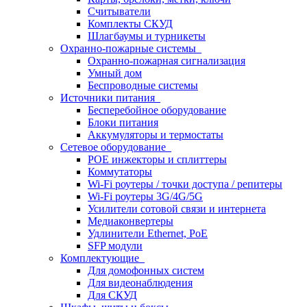
Считыватели
Комплекты СКУД
Шлагбаумы и турникеты
Охранно-пожарные системы
Охранно-пожарная сигнализация
Умный дом
Беспроводные системы
Источники питания
Бесперебойное оборудование
Блоки питания
Аккумуляторы и термостаты
Сетевое оборудование
POE инжекторы и сплиттеры
Коммутаторы
Wi-Fi роутеры / точки доступа / репитеры
Wi-Fi роутеры 3G/4G/5G
Усилители сотовой связи и интернета
Медиаконвертеры
Удлинители Ethernet, PoE
SFP модули
Комплектующие
Для домофонных систем
Для видеонаблюдения
Для СКУД