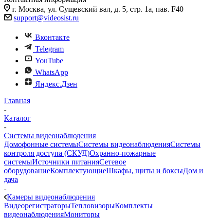
г. Москва, ул. Сущевский вал, д. 5, стр. 1а, пав. F40
support@videosist.ru
Вконтакте
Telegram
YouTube
WhatsApp
Яндекс.Дзен
Главная
-
Каталог
-
Системы видеонаблюдения
Домофонные системы
Системы видеонаблюдения
Системы
контроля доступа (СКУД)
Охранно-пожарные
системы
Источники питания
Сетевое
оборудование
Комплектующие
Шкафы, щиты и боксы
Дом и
дача
-
Камеры видеонаблюдения
Видеорегистраторы
Тепловизоры
Комплекты
видеонаблюдения
Мониторы