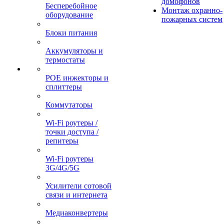
домофонов
Бесперебойное
Монтаж охранно-
оборудование
пожарных систем
Блоки питания
Аккумуляторы и
термостаты
POE инжекторы и
сплиттеры
Коммутаторы
Wi-Fi роутеры /
точки доступа /
репитеры
Wi-Fi роутеры
3G/4G/5G
Усилители сотовой
связи и интернета
Медиаконвертеры