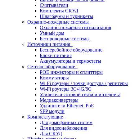
Считыватели
Комплекты СКУД
Шлагбаумы и турникеты
Охранно-пожарные системы
Охранно-пожарная сигнализация
Умный дом
Беспроводные системы
Источники питания
Бесперебойное оборудование
Блоки питания
Аккумуляторы и термостаты
Сетевое оборудование
POE инжекторы и сплиттеры
Коммутаторы
Wi-Fi роутеры / точки доступа / репитеры
Wi-Fi роутеры 3G/4G/5G
Усилители сотовой связи и интернета
Медиаконвертеры
Удлинители Ethernet, PoE
SFP модули
Комплектующие
Для домофонных систем
Для видеонаблюдения
Для СКУД