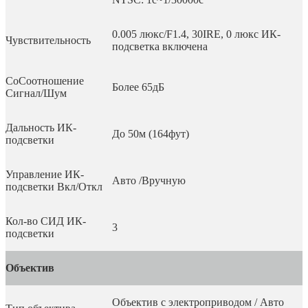
0.005 люкс/F1.4, 30IRE, 0 люкс ИК-
Чувствительность
подсветка включена
СоСоотношение
Более 65дБ
Сигнал/Шум
Дальность ИК-
До 50м (164фут)
подсветки
Управление ИК-
Авто /Вручную
подсветки Вкл/Откл
Кол-во СИД ИК-
3
подсветки
Объектив
Объектив с электроприводом / Авто