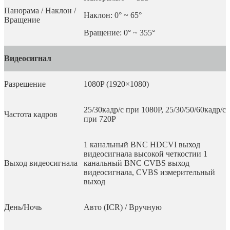
Панорама / Наклон /
Наклон: 0° ~ 65°
Вращение
Вращение: 0° ~ 355°
Видеосигнал
Разрешение
1080P (1920×1080)
25/30кадр/с при 1080P, 25/30/50/60кадр/с
Частота кадров
при 720P
1 канальный BNC HDCVI выход
видеосигнала высокой четкостии 1
Выход видеосигнала
канальный BNC CVBS выход
видеосигнала, CVBS измерительный
выход
День/Ночь
Авто (ICR) / Вручную