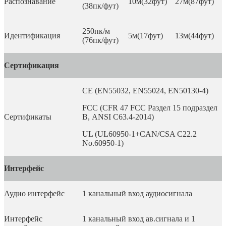
Распознавание
10м(32фут)
27м(87фут)
(38пк/фут)
250пк/м
Идентификация
5м(17фут)
13м(44фут)
(76пк/фут)
Сертифика
ция
CE (EN55032, EN55024, EN50130-4)
FCC (CFR 47 FCC Раздел 15 подраздел
Сертификаты
В, ANSI C63.4-2014)
UL (UL60950-1+CAN/CSA C22.2
No.60950-1)
Интерфейс
Аудио интерфейс
1 канальный вход аудиосигнала
Интерфейс
1 канальный вход ав.сигнала и 1