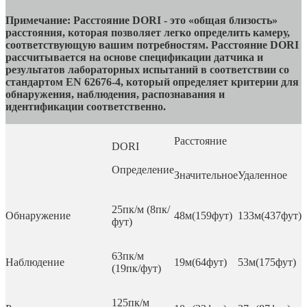
Примечание: Расстояние DORI - это «общая близость»
расстояния, которая позволяет легко определить камеру,
соответствующую вашим потребностям. Расстояние DORI
рассчитывается на основе спецификации датчика и
результатов лабораторных испытаний в соответствии с
о
стандартом
EN 62676-4, который определяет критерии для
обнаружения, наблюдения, распознавания и
идентификации соответственно.
Расстояние
DORI
Определение
Значительное
Удаленное
25пк/м (8пк/
Обнаружение
48м(159фут)
133м(437фут)
фут)
63пк/м
Наблюдение
19м(64фут)
53м(175фут)
(19пк/фут)
125пк/м