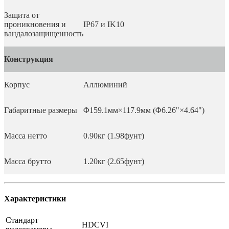
Защита от
проникновения и
IP67 и IK10
вандалозащищенность
Конструкция
Корпус
Аллюминий
Габаритные размеры
Φ159.1мм×117.9мм (Φ6.26"×4.64")
Масса нетто
0.90кг (1.98фунт)
Масса брутто
1.20кг (2.65фунт)
Характеристики
Стандарт
HDCVI