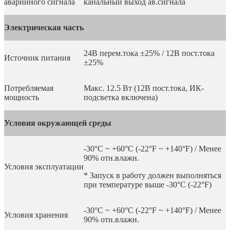
аварийного сигнала
канальный выход ав.сигнала
Электрическая часть
24В перем.тока ±25% / 12В пост.тока
Источник питания
±25%
Потребляемая
Макс. 12.5 Вт (12В пост.тока, ИК-
мощность
подсветка включена)
Условия окружающей среды
-30°C ~ +60°C (-22°F ~ +140°F) / Менее
90% отн.влажн.
Условия эксплуатации
* Запуск в работу должен выполняться
при температуре выше -30°C (-22°F)
-30°C ~ +60°C (-22°F ~ +140°F) / Менее
Условия хранения
90% отн.влажн.