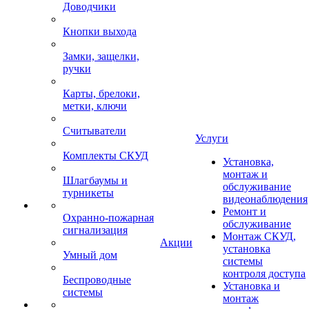
Доводчики
Кнопки выхода
Замки, защелки,
ручки
Карты, брелоки,
метки, ключи
Считыватели
Услуги
Комплекты СКУД
Установка,
монтаж и
Шлагбаумы и
обслуживание
турникеты
видеонаблюдения
Ремонт и
Охранно-пожарная
обслуживание
сигнализация
Монтаж СКУД,
Акции
установка
Умный дом
системы
контроля доступа
Беспроводные
Установка и
системы
монтаж