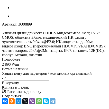
Артикул:
3600899
Уличная цилиндрическая HDCVI-видеокамера 2Мп; 1/2.7”
CMOS; объектив 3.6мм; механический ИК-фильтр;
чувствительность 0.04лк@F2.0; ИК-подсветка до 20м;
видеовыход: BNC (переключаемый HDCVI/TVI/AHD/CVBS);
частота кадров: 25к/c@2Мп; защита: IP67; питание: 12В(DC);
корпус: металл, пластик
Подробнее
2 890
₽
/шт
Есть в наличии
Узнать цену для партнеров / монтажных организаций
-
+
В корзину
Купить в 1 клик
Рассчитать доставку
Поделиться