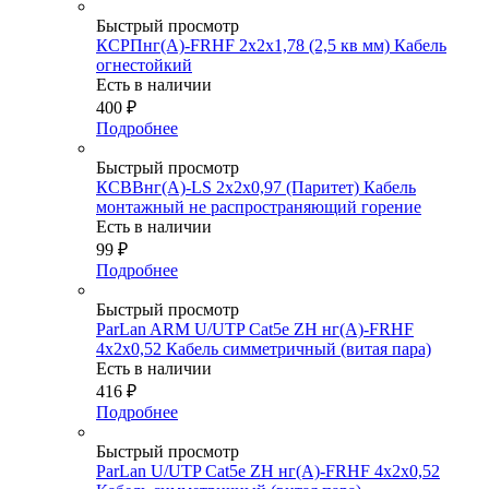
Быстрый просмотр
КСРПнг(А)-FRHF 2х2х1,78 (2,5 кв мм) Кабель
огнестойкий
Есть в наличии
400
₽
Подробнее
Быстрый просмотр
КСВВнг(А)-LS 2х2х0,97 (Паритет) Кабель
монтажный не распространяющий горение
Есть в наличии
99
₽
Подробнее
Быстрый просмотр
ParLan ARM U/UTP Cat5e ZH нг(А)-FRHF
4х2x0,52 Кабель симметричный (витая пара)
Есть в наличии
416
₽
Подробнее
Быстрый просмотр
ParLan U/UTP Cat5e ZH нг(А)-FRHF 4х2x0,52