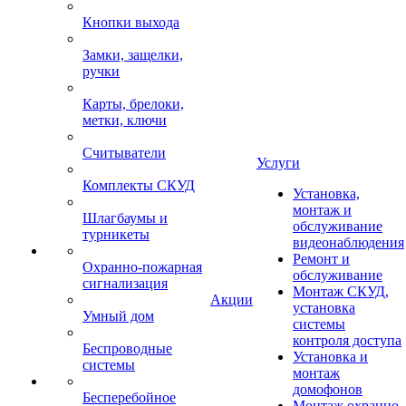
Кнопки выхода
Замки, защелки,
ручки
Карты, брелоки,
метки, ключи
Считыватели
Услуги
Комплекты СКУД
Установка,
монтаж и
Шлагбаумы и
обслуживание
турникеты
видеонаблюдения
Ремонт и
Охранно-пожарная
обслуживание
сигнализация
Монтаж СКУД,
Акции
установка
Умный дом
системы
контроля доступа
Беспроводные
Установка и
системы
монтаж
домофонов
Бесперебойное
Монтаж охранно-