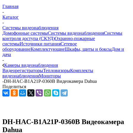
Главная
-
Каталог
-
Системы видеонаблюдения
Домофонные системы
Системы видеонаблюдения
Системы
контроля доступа (СКУД)
Охранно-пожарные
системы
Источники питания
Сетевое
оборудование
Комплектующие
Шкафы, щиты и боксы
Дом и
дача
-
Камеры видеонаблюдения
Видеорегистраторы
Тепловизоры
Комплекты
видеонаблюдения
Мониторы
-
DH-HAC-B1A21P-0360B Видеокамера Dahua
Поделиться
DH-HAC-B1A21P-0360B Видеокамера
Dahua