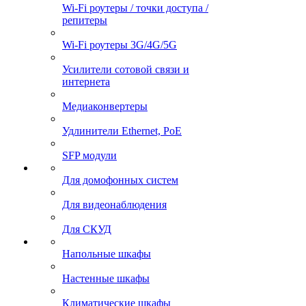
Wi-Fi роутеры / точки доступа /
репитеры
Wi-Fi роутеры 3G/4G/5G
Усилители сотовой связи и
интернета
Медиаконвертеры
Удлинители Ethernet, PoE
SFP модули
Для домофонных систем
Для видеонаблюдения
Для СКУД
Напольные шкафы
Настенные шкафы
Климатические шкафы