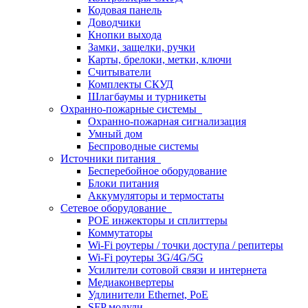
Кодовая панель
Доводчики
Кнопки выхода
Замки, защелки, ручки
Карты, брелоки, метки, ключи
Считыватели
Комплекты СКУД
Шлагбаумы и турникеты
Охранно-пожарные системы
Охранно-пожарная сигнализация
Умный дом
Беспроводные системы
Источники питания
Бесперебойное оборудование
Блоки питания
Аккумуляторы и термостаты
Сетевое оборудование
POE инжекторы и сплиттеры
Коммутаторы
Wi-Fi роутеры / точки доступа / репитеры
Wi-Fi роутеры 3G/4G/5G
Усилители сотовой связи и интернета
Медиаконвертеры
Удлинители Ethernet, PoE
SFP модули