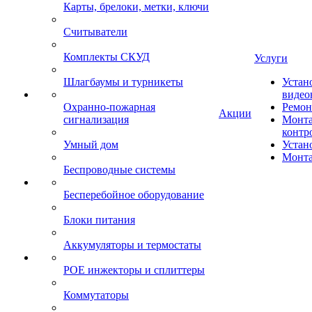
Карты, брелоки, метки, ключи
Считыватели
Комплекты СКУД
Услуги
Шлагбаумы и турникеты
Устан
видео
Охранно-пожарная
Ремон
Акции
сигнализация
Монта
контр
Умный дом
Устан
Монта
Беспроводные системы
Бесперебойное оборудование
Блоки питания
Аккумуляторы и термостаты
POE инжекторы и сплиттеры
Коммутаторы