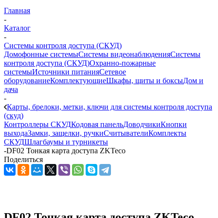
Главная
-
Каталог
-
Системы контроля доступа (СКУД)
Домофонные системы
Системы видеонаблюдения
Системы
контроля доступа (СКУД)
Охранно-пожарные
системы
Источники питания
Сетевое
оборудование
Комплектующие
Шкафы, щиты и боксы
Дом и
дача
-
Карты, брелоки, метки, ключи для системы контроля доступа
(скуд)
Контроллеры СКУД
Кодовая панель
Доводчики
Кнопки
выхода
Замки, защелки, ручки
Считыватели
Комплекты
СКУД
Шлагбаумы и турникеты
-
DF02 Тонкая карта доступа ZKTeco
Поделиться
DF02 Тонкая карта доступа ZKTeco