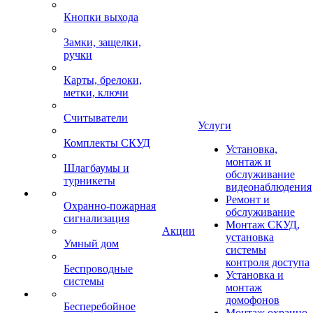
Кнопки выхода
Замки, защелки,
ручки
Карты, брелоки,
метки, ключи
Считыватели
Услуги
Комплекты СКУД
Установка,
монтаж и
Шлагбаумы и
обслуживание
турникеты
видеонаблюдения
Ремонт и
Охранно-пожарная
обслуживание
сигнализация
Монтаж СКУД,
Акции
установка
Умный дом
системы
контроля доступа
Беспроводные
Установка и
системы
монтаж
домофонов
Бесперебойное
Монтаж охранно-