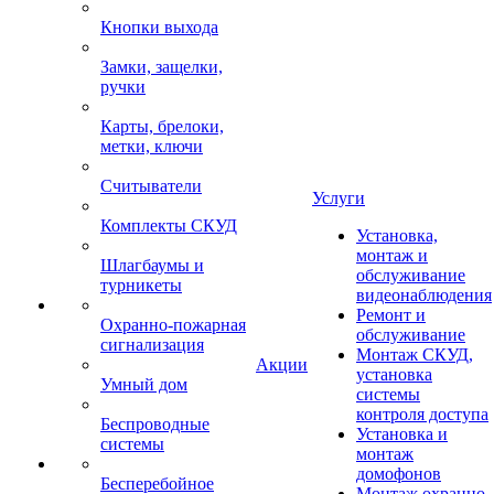
Кнопки выхода
Замки, защелки,
ручки
Карты, брелоки,
метки, ключи
Считыватели
Услуги
Комплекты СКУД
Установка,
монтаж и
Шлагбаумы и
обслуживание
турникеты
видеонаблюдения
Ремонт и
Охранно-пожарная
обслуживание
сигнализация
Монтаж СКУД,
Акции
установка
Умный дом
системы
контроля доступа
Беспроводные
Установка и
системы
монтаж
домофонов
Бесперебойное
Монтаж охранно-