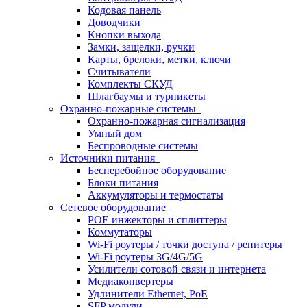
Кодовая панель
Доводчики
Кнопки выхода
Замки, защелки, ручки
Карты, брелоки, метки, ключи
Считыватели
Комплекты СКУД
Шлагбаумы и турникеты
Охранно-пожарные системы
Охранно-пожарная сигнализация
Умный дом
Беспроводные системы
Источники питания
Бесперебойное оборудование
Блоки питания
Аккумуляторы и термостаты
Сетевое оборудование
POE инжекторы и сплиттеры
Коммутаторы
Wi-Fi роутеры / точки доступа / репитеры
Wi-Fi роутеры 3G/4G/5G
Усилители сотовой связи и интернета
Медиаконвертеры
Удлинители Ethernet, PoE
SFP модули