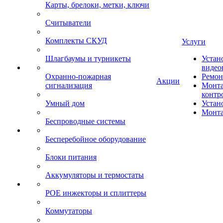
Карты, брелоки, метки, ключи
Считыватели
Комплекты СКУД
Услуги
Шлагбаумы и турникеты
Устан
видео
Охранно-пожарная
Ремон
Акции
сигнализация
Монта
контр
Умный дом
Устан
Монта
Беспроводные системы
Бесперебойное оборудование
Блоки питания
Аккумуляторы и термостаты
POE инжекторы и сплиттеры
Коммутаторы