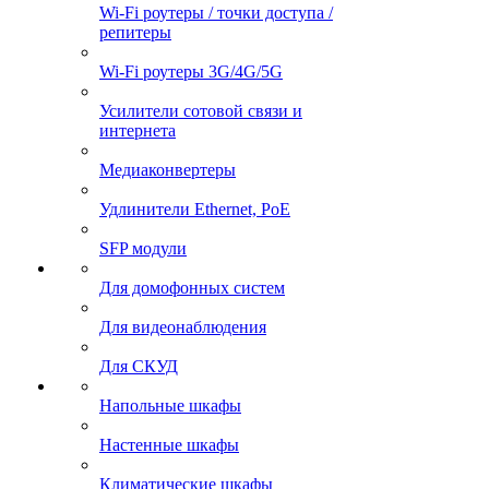
Wi-Fi роутеры / точки доступа /
репитеры
Wi-Fi роутеры 3G/4G/5G
Усилители сотовой связи и
интернета
Медиаконвертеры
Удлинители Ethernet, PoE
SFP модули
Для домофонных систем
Для видеонаблюдения
Для СКУД
Напольные шкафы
Настенные шкафы
Климатические шкафы