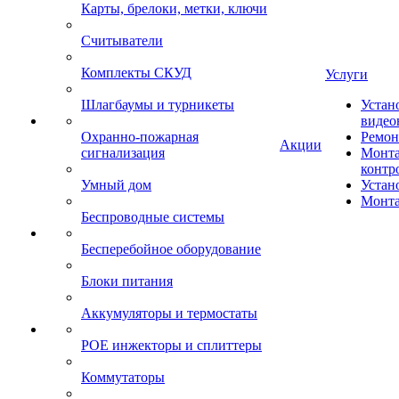
Карты, брелоки, метки, ключи
Считыватели
Комплекты СКУД
Услуги
Шлагбаумы и турникеты
Устан
видео
Охранно-пожарная
Ремон
Акции
сигнализация
Монта
контр
Умный дом
Устан
Монта
Беспроводные системы
Бесперебойное оборудование
Блоки питания
Аккумуляторы и термостаты
POE инжекторы и сплиттеры
Коммутаторы