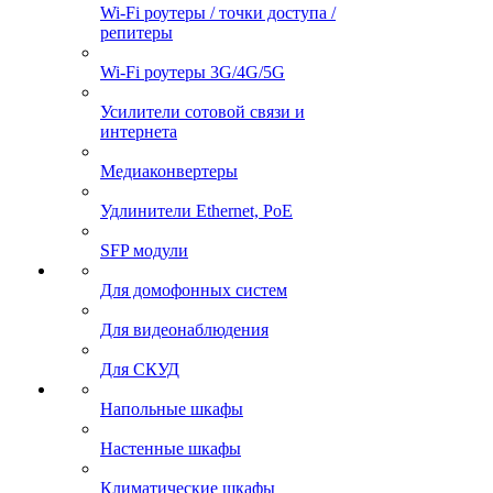
Wi-Fi роутеры / точки доступа /
репитеры
Wi-Fi роутеры 3G/4G/5G
Усилители сотовой связи и
интернета
Медиаконвертеры
Удлинители Ethernet, PoE
SFP модули
Для домофонных систем
Для видеонаблюдения
Для СКУД
Напольные шкафы
Настенные шкафы
Климатические шкафы