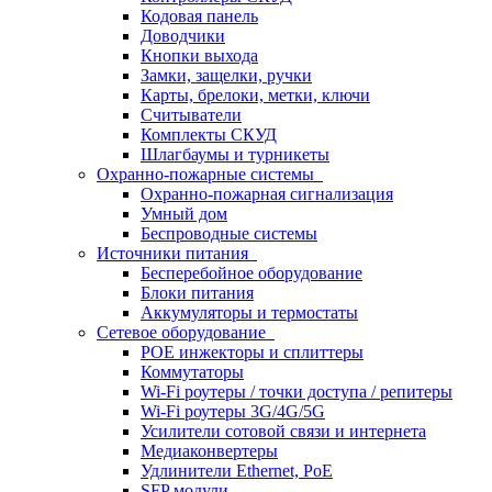
Кодовая панель
Доводчики
Кнопки выхода
Замки, защелки, ручки
Карты, брелоки, метки, ключи
Считыватели
Комплекты СКУД
Шлагбаумы и турникеты
Охранно-пожарные системы
Охранно-пожарная сигнализация
Умный дом
Беспроводные системы
Источники питания
Бесперебойное оборудование
Блоки питания
Аккумуляторы и термостаты
Сетевое оборудование
POE инжекторы и сплиттеры
Коммутаторы
Wi-Fi роутеры / точки доступа / репитеры
Wi-Fi роутеры 3G/4G/5G
Усилители сотовой связи и интернета
Медиаконвертеры
Удлинители Ethernet, PoE
SFP модули