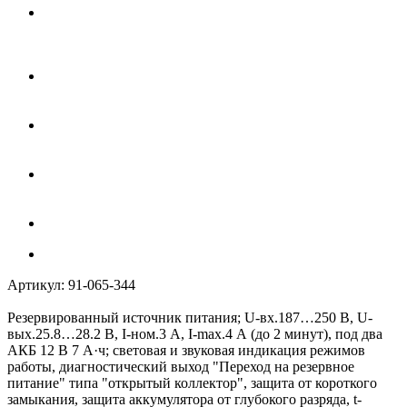
Артикул:
91-065-344
Резервированный источник питания; U-вх.187…250 В, U-
вых.25.8…28.2 В, I-ном.3 А, I-max.4 А (до 2 минут), под два
АКБ 12 В 7 А·ч; световая и звуковая индикация режимов
работы, диагностический выход "Переход на резервное
питание" типа "открытый коллектор", защита от короткого
замыкания, защита аккумулятора от глубокого разряда, t-