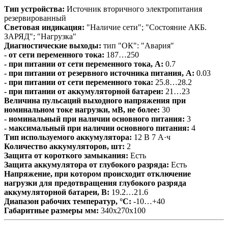
Тип устройства:
Источник вторичного электропитания
резервированный
Световая индикация:
"Наличие сети"; "Состояние АКБ.
ЗАРЯД"; "Нагрузка"
Диагностические выходы:
тип "ОК": "Авария"
- от сети переменного тока:
187…250
- при питании от сети переменного тока, А:
0.7
- при питании от резервного источника питания, А:
0.03
- при питании от сети переменного тока:
25.8…28.2
- при питании от аккумуляторной батареи:
21…23
Величина пульсаций выходного напряжения при
номинальном токе нагрузки, мВ, не более:
30
- номинальный при наличии основного питания:
3
- максимальный при наличии основного питания:
4
Тип используемого аккумулятора:
12 В 7 А·ч
Количество аккумуляторов, шт:
2
Защита от короткого замыкания:
Есть
Защита аккумулятора от глубокого разряда:
Есть
Напряжение, при котором происходит отключение
нагрузки для предотвращения глубокого разряда
аккумуляторной батареи, В:
19.2…21.6
Диапазон рабочих температур, °С:
-10…+40
Габаритные размеры мм:
340х270х100