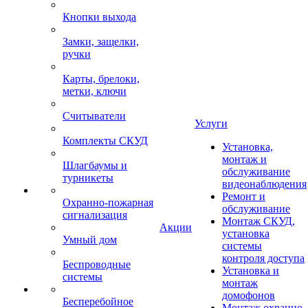
Кнопки выхода
Замки, защелки,
ручки
Карты, брелоки,
метки, ключи
Считыватели
Услуги
Комплекты СКУД
Установка,
монтаж и
Шлагбаумы и
обслуживание
турникеты
видеонаблюдения
Ремонт и
Охранно-пожарная
обслуживание
сигнализация
Монтаж СКУД,
Акции
установка
Умный дом
системы
контроля доступа
Беспроводные
Установка и
системы
монтаж
домофонов
Бесперебойное
Монтаж охранно-