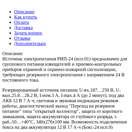
Описание
Как купить
Оплата
Доставка
Задать вопрос
Отзывы
Дополнительно
Описание
Источник электропитания РИП-24 (исп.01) предназначен для
группового питания извещателей и приемно-контрольных
приборов охранной и охранно-пожарной сигнализации,
требующих резервного электропитания с напряжением 24 В
постоянного тока.
Резервированный источник питания; U-вх.187…250 В, U-
вых.25.8…28.2 В, I-ном.3 А, I-max.4 А (до 2 минут), под два
АКБ 12 В 7 А·ч; световая и звуковая индикация режимов
работы, диагностический выход "Переход на резервное
питание" типа "открытый коллектор", защита от короткого
замыкания, защита аккумулятора от глубокого разряда, t-
раб.-10…+40°C, 340х270х100 мм. Возможность подключения
бокса на два аккумулятора 12 В 17 А·ч (Бокс-24 исп.0)