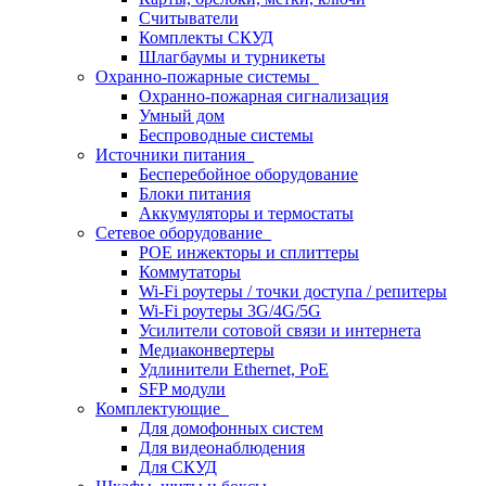
Считыватели
Комплекты СКУД
Шлагбаумы и турникеты
Охранно-пожарные системы
Охранно-пожарная сигнализация
Умный дом
Беспроводные системы
Источники питания
Бесперебойное оборудование
Блоки питания
Аккумуляторы и термостаты
Сетевое оборудование
POE инжекторы и сплиттеры
Коммутаторы
Wi-Fi роутеры / точки доступа / репитеры
Wi-Fi роутеры 3G/4G/5G
Усилители сотовой связи и интернета
Медиаконвертеры
Удлинители Ethernet, PoE
SFP модули
Комплектующие
Для домофонных систем
Для видеонаблюдения
Для СКУД