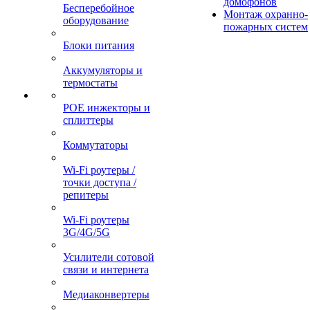
домофонов
Бесперебойное
Монтаж охранно-
оборудование
пожарных систем
Блоки питания
Аккумуляторы и
термостаты
POE инжекторы и
сплиттеры
Коммутаторы
Wi-Fi роутеры /
точки доступа /
репитеры
Wi-Fi роутеры
3G/4G/5G
Усилители сотовой
связи и интернета
Медиаконвертеры