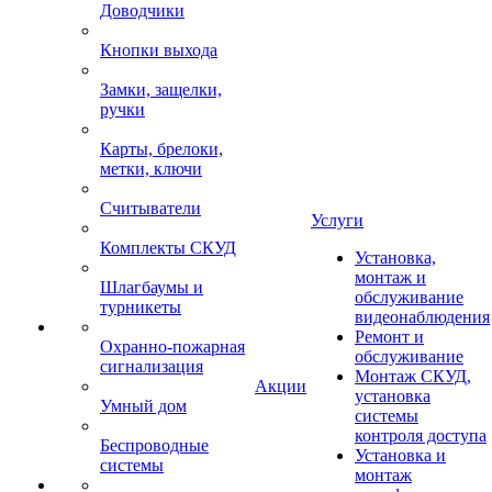
Доводчики
Кнопки выхода
Замки, защелки,
ручки
Карты, брелоки,
метки, ключи
Считыватели
Услуги
Комплекты СКУД
Установка,
монтаж и
Шлагбаумы и
обслуживание
турникеты
видеонаблюдения
Ремонт и
Охранно-пожарная
обслуживание
сигнализация
Монтаж СКУД,
Акции
установка
Умный дом
системы
контроля доступа
Беспроводные
Установка и
системы
монтаж