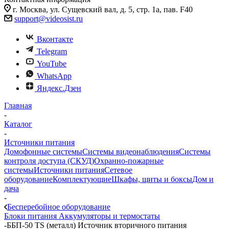
г. Москва, ул. Сущевский вал, д. 5, стр. 1а, пав. F40
support@videosist.ru
Вконтакте
Telegram
YouTube
WhatsApp
Яндекс.Дзен
Главная
-
Каталог
-
Источники питания
Домофонные системы
Системы видеонаблюдения
Системы
контроля доступа (СКУД)
Охранно-пожарные
системы
Источники питания
Сетевое
оборудование
Комплектующие
Шкафы, щиты и боксы
Дом и
дача
-
Бесперебойное оборудование
Блоки питания
Аккумуляторы и термостаты
-
ББП-50 TS (металл) Источник вторичного питания