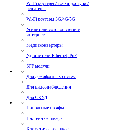
Wi-Fi роутеры / точки доступа /
репитеры
Wi-Fi роутеры 3G/4G/5G
Усилители сотовой связи и
интернета
Медиаконвертеры
Удлинители Ethernet, PoE
SFP модули
Для домофонных систем
Для видеонаблюдения
Для СКУД
Напольные шкафы
Настенные шкафы
Климатические шкафы