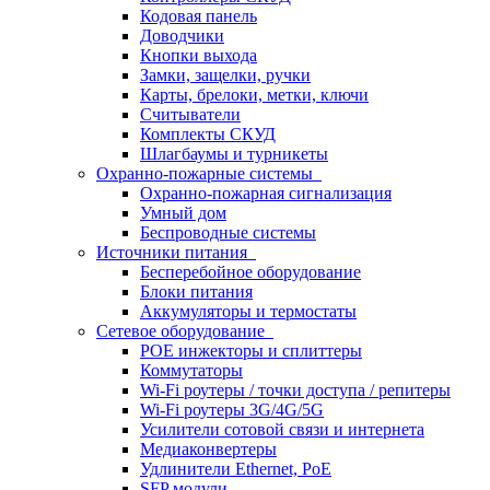
Кодовая панель
Доводчики
Кнопки выхода
Замки, защелки, ручки
Карты, брелоки, метки, ключи
Считыватели
Комплекты СКУД
Шлагбаумы и турникеты
Охранно-пожарные системы
Охранно-пожарная сигнализация
Умный дом
Беспроводные системы
Источники питания
Бесперебойное оборудование
Блоки питания
Аккумуляторы и термостаты
Сетевое оборудование
POE инжекторы и сплиттеры
Коммутаторы
Wi-Fi роутеры / точки доступа / репитеры
Wi-Fi роутеры 3G/4G/5G
Усилители сотовой связи и интернета
Медиаконвертеры
Удлинители Ethernet, PoE
SFP модули