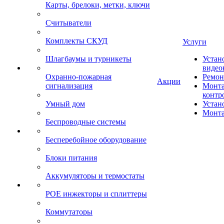
Карты, брелоки, метки, ключи
Считыватели
Комплекты СКУД
Услуги
Шлагбаумы и турникеты
Устан
видео
Охранно-пожарная
Ремон
Акции
сигнализация
Монта
контр
Умный дом
Устан
Монта
Беспроводные системы
Бесперебойное оборудование
Блоки питания
Аккумуляторы и термостаты
POE инжекторы и сплиттеры
Коммутаторы