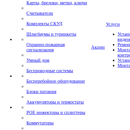
Карты, брелоки, метки, ключи
Считыватели
Комплекты СКУД
Услуги
Шлагбаумы и турникеты
Устан
видео
Охранно-пожарная
Ремон
Акции
сигнализация
Монта
контр
Умный дом
Устан
Монта
Беспроводные системы
Бесперебойное оборудование
Блоки питания
Аккумуляторы и термостаты
POE инжекторы и сплиттеры
Коммутаторы