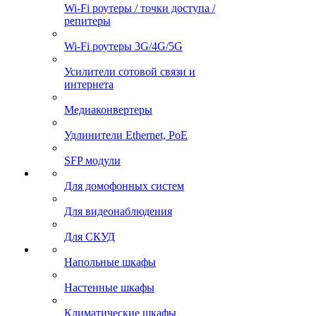
Wi-Fi роутеры / точки доступа /
репитеры
Wi-Fi роутеры 3G/4G/5G
Усилители сотовой связи и
интернета
Медиаконвертеры
Удлинители Ethernet, PoE
SFP модули
Для домофонных систем
Для видеонаблюдения
Для СКУД
Напольные шкафы
Настенные шкафы
Климатические шкафы