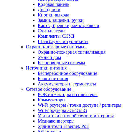
Кодовая панель
Доводчики
Кнопки выхода
Замки, защелки, ручки
Карты, брелоки, метки, ключи
Считыватели
Комплекты СКУД
Шлагбаумы и турникеты
Охранно-пожарные системы
Охранно-пожарная сигнализация
Умный дом
Беспроводные системы
Источники питания
Бесперебойное оборудование
Блоки питания
Аккумуляторы и термостаты
Сетевое оборудование
POE инжекторы и сплиттеры
Коммутаторы
Wi-Fi роутеры / точки доступа / репитеры
Wi-Fi роутеры 3G/4G/5G
Усилители сотовой связи и интернета
Медиаконвертеры
Удлинители Ethernet, PoE
SFP модули