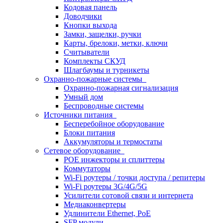
Кодовая панель
Доводчики
Кнопки выхода
Замки, защелки, ручки
Карты, брелоки, метки, ключи
Считыватели
Комплекты СКУД
Шлагбаумы и турникеты
Охранно-пожарные системы
Охранно-пожарная сигнализация
Умный дом
Беспроводные системы
Источники питания
Бесперебойное оборудование
Блоки питания
Аккумуляторы и термостаты
Сетевое оборудование
POE инжекторы и сплиттеры
Коммутаторы
Wi-Fi роутеры / точки доступа / репитеры
Wi-Fi роутеры 3G/4G/5G
Усилители сотовой связи и интернета
Медиаконвертеры
Удлинители Ethernet, PoE
SFP модули