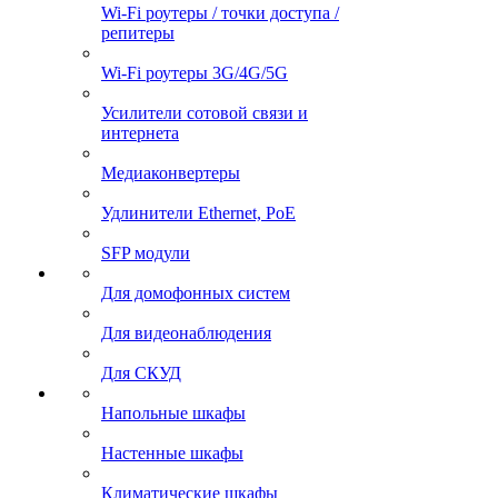
Wi-Fi роутеры / точки доступа /
репитеры
Wi-Fi роутеры 3G/4G/5G
Усилители сотовой связи и
интернета
Медиаконвертеры
Удлинители Ethernet, PoE
SFP модули
Для домофонных систем
Для видеонаблюдения
Для СКУД
Напольные шкафы
Настенные шкафы
Климатические шкафы