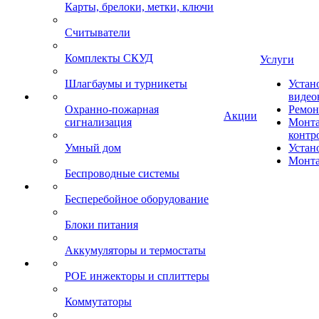
Карты, брелоки, метки, ключи
Считыватели
Комплекты СКУД
Услуги
Шлагбаумы и турникеты
Устан
видео
Охранно-пожарная
Ремон
Акции
сигнализация
Монта
контр
Умный дом
Устан
Монта
Беспроводные системы
Бесперебойное оборудование
Блоки питания
Аккумуляторы и термостаты
POE инжекторы и сплиттеры
Коммутаторы