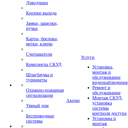
Доводчики
Кнопки выхода
Замки, защелки,
ручки
Карты, брелоки,
метки, ключи
Считыватели
Услуги
Комплекты СКУД
Установка,
монтаж и
Шлагбаумы и
обслуживание
турникеты
видеонаблюдения
Ремонт и
Охранно-пожарная
обслуживание
сигнализация
Монтаж СКУД,
Акции
установка
Умный дом
системы
контроля доступа
Беспроводные
Установка и
системы
монтаж