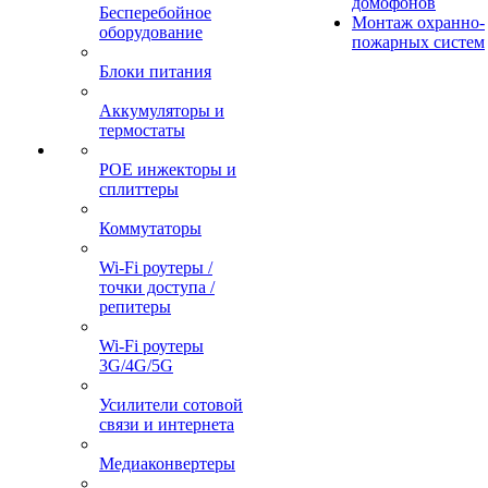
домофонов
Бесперебойное
Монтаж охранно-
оборудование
пожарных систем
Блоки питания
Аккумуляторы и
термостаты
POE инжекторы и
сплиттеры
Коммутаторы
Wi-Fi роутеры /
точки доступа /
репитеры
Wi-Fi роутеры
3G/4G/5G
Усилители сотовой
связи и интернета
Медиаконвертеры