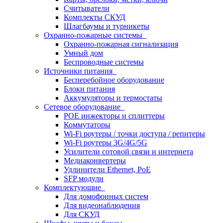
Считыватели
Комплекты СКУД
Шлагбаумы и турникеты
Охранно-пожарные системы
Охранно-пожарная сигнализация
Умный дом
Беспроводные системы
Источники питания
Бесперебойное оборудование
Блоки питания
Аккумуляторы и термостаты
Сетевое оборудование
POE инжекторы и сплиттеры
Коммутаторы
Wi-Fi роутеры / точки доступа / репитеры
Wi-Fi роутеры 3G/4G/5G
Усилители сотовой связи и интернета
Медиаконвертеры
Удлинители Ethernet, PoE
SFP модули
Комплектующие
Для домофонных систем
Для видеонаблюдения
Для СКУД