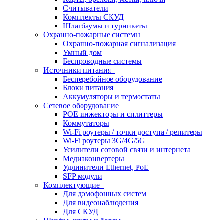
Считыватели
Комплекты СКУД
Шлагбаумы и турникеты
Охранно-пожарные системы
Охранно-пожарная сигнализация
Умный дом
Беспроводные системы
Источники питания
Бесперебойное оборудование
Блоки питания
Аккумуляторы и термостаты
Сетевое оборудование
POE инжекторы и сплиттеры
Коммутаторы
Wi-Fi роутеры / точки доступа / репитеры
Wi-Fi роутеры 3G/4G/5G
Усилители сотовой связи и интернета
Медиаконвертеры
Удлинители Ethernet, PoE
SFP модули
Комплектующие
Для домофонных систем
Для видеонаблюдения
Для СКУД