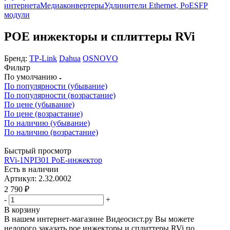
интернета
Медиаконвертеры
Удлинители Ethernet, PoE
SFP
модули
POE инжекторы и сплиттеры RVi
Бренд:
TP-Link
Dahua
OSNOVO
Фильтр
По умолчанию
По популярности (убывание)
По популярности (возрастание)
По цене (убывание)
По цене (возрастание)
По наличию (убывание)
По наличию (возрастание)
Быстрый просмотр
RVi-1NPI301 PoE-инжектор
Есть в наличии
Артикул: 2.32.0002
2 790
₽
-
+
В корзину
В нашем интернет-магазине Видеосист.ру Вы можете
недорого заказать poe инжекторы и сплиттеры RVi по