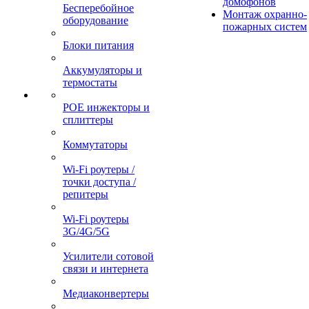
домофонов
Бесперебойное
Монтаж охранно-
оборудование
пожарных систем
Блоки питания
Аккумуляторы и
термостаты
POE инжекторы и
сплиттеры
Коммутаторы
Wi-Fi роутеры /
точки доступа /
репитеры
Wi-Fi роутеры
3G/4G/5G
Усилители сотовой
связи и интернета
Медиаконвертеры