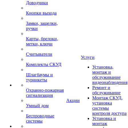
Доводчики
Кнопки выхода
Замки, защелки,
ручки
Карты, брелоки,
метки, ключи
Считыватели
Услуги
Комплекты СКУД
Установка,
монтаж и
Шлагбаумы и
обслуживание
турникеты
видеонаблюдения
Ремонт и
Охранно-пожарная
обслуживание
сигнализация
Монтаж СКУД,
Акции
установка
Умный дом
системы
контроля доступа
Беспроводные
Установка и
системы
монтаж