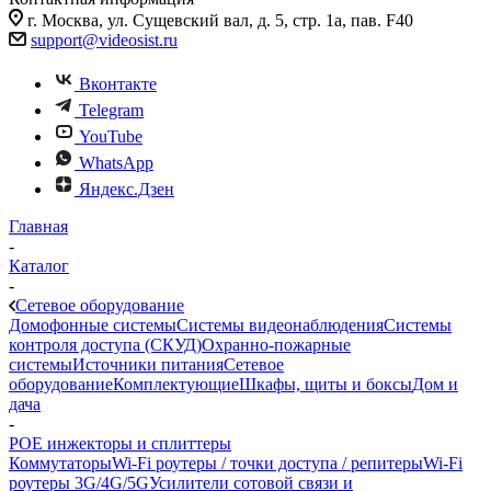
г. Москва, ул. Сущевский вал, д. 5, стр. 1а, пав. F40
support@videosist.ru
Вконтакте
Telegram
YouTube
WhatsApp
Яндекс.Дзен
Главная
-
Каталог
-
Сетевое оборудование
Домофонные системы
Системы видеонаблюдения
Системы
контроля доступа (СКУД)
Охранно-пожарные
системы
Источники питания
Сетевое
оборудование
Комплектующие
Шкафы, щиты и боксы
Дом и
дача
-
POE инжекторы и сплиттеры
Коммутаторы
Wi-Fi роутеры / точки доступа / репитеры
Wi-Fi
роутеры 3G/4G/5G
Усилители сотовой связи и