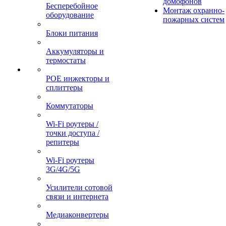
домофонов
Бесперебойное
Монтаж охранно-
оборудование
пожарных систем
Блоки питания
Аккумуляторы и
термостаты
POE инжекторы и
сплиттеры
Коммутаторы
Wi-Fi роутеры /
точки доступа /
репитеры
Wi-Fi роутеры
3G/4G/5G
Усилители сотовой
связи и интернета
Медиаконвертеры