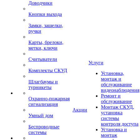
Доводчики
Кнопки выхода
Замки, защелки,
ручки
Карты, брелоки,
метки, ключи
Считыватели
Услуги
Комплекты СКУД
Установка,
монтаж и
Шлагбаумы и
обслуживание
турникеты
видеонаблюдения
Ремонт и
Охранно-пожарная
обслуживание
сигнализация
Монтаж СКУД,
Акции
установка
Умный дом
системы
контроля доступа
Беспроводные
Установка и
системы
монтаж