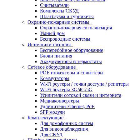
Считыватели
Комплекты СКУД
Шлагбаумы и турникеты
Охранно-пожарные системы
Охранно-пожарная сигнализация
Умный дом
Беспроводные системы
Источники питания
Бесперебойное оборудование
Блоки питания
Аккумуляторы и термостаты
Сетевое оборудование
POE инжекторы и сплиттеры
Коммутаторы
Wi-Fi роутеры / точки доступа / репитеры
Wi-Fi роутеры 3G/4G/5G
Усилители сотовой связи и интернета
Медиаконвертеры
Удлинители Ethernet, PoE
SFP модули
Комплектующие
Для домофонных систем
Для видеонаблюдения
Для СКУД