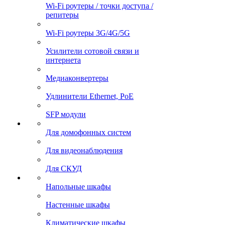
Wi-Fi роутеры / точки доступа /
репитеры
Wi-Fi роутеры 3G/4G/5G
Усилители сотовой связи и
интернета
Медиаконвертеры
Удлинители Ethernet, PoE
SFP модули
Для домофонных систем
Для видеонаблюдения
Для СКУД
Напольные шкафы
Настенные шкафы
Климатические шкафы