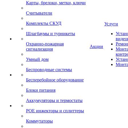
Карты, брелоки, метки, ключи
Считыватели
Комплекты СКУД
Услуги
Шлагбаумы и турникеты
Устан
видео
Охранно-пожарная
Ремон
Акции
сигнализация
Монта
контр
Умный дом
Устан
Монта
Беспроводные системы
Бесперебойное оборудование
Блоки питания
Аккумуляторы и термостаты
POE инжекторы и сплиттеры
Коммутаторы