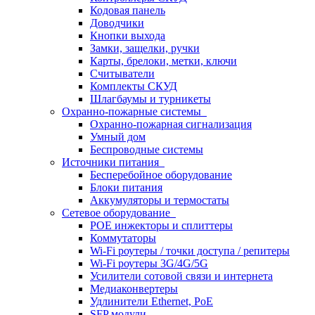
Кодовая панель
Доводчики
Кнопки выхода
Замки, защелки, ручки
Карты, брелоки, метки, ключи
Считыватели
Комплекты СКУД
Шлагбаумы и турникеты
Охранно-пожарные системы
Охранно-пожарная сигнализация
Умный дом
Беспроводные системы
Источники питания
Бесперебойное оборудование
Блоки питания
Аккумуляторы и термостаты
Сетевое оборудование
POE инжекторы и сплиттеры
Коммутаторы
Wi-Fi роутеры / точки доступа / репитеры
Wi-Fi роутеры 3G/4G/5G
Усилители сотовой связи и интернета
Медиаконвертеры
Удлинители Ethernet, PoE
SFP модули