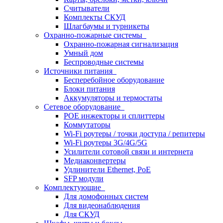
Считыватели
Комплекты СКУД
Шлагбаумы и турникеты
Охранно-пожарные системы
Охранно-пожарная сигнализация
Умный дом
Беспроводные системы
Источники питания
Бесперебойное оборудование
Блоки питания
Аккумуляторы и термостаты
Сетевое оборудование
POE инжекторы и сплиттеры
Коммутаторы
Wi-Fi роутеры / точки доступа / репитеры
Wi-Fi роутеры 3G/4G/5G
Усилители сотовой связи и интернета
Медиаконвертеры
Удлинители Ethernet, PoE
SFP модули
Комплектующие
Для домофонных систем
Для видеонаблюдения
Для СКУД