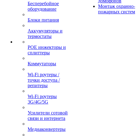
домофонов
Бесперебойное
Монтаж охранно-
оборудование
пожарных систем
Блоки питания
Аккумуляторы и
термостаты
POE инжекторы и
сплиттеры
Коммутаторы
Wi-Fi роутеры /
точки доступа /
репитеры
Wi-Fi роутеры
3G/4G/5G
Усилители сотовой
связи и интернета
Медиаконвертеры