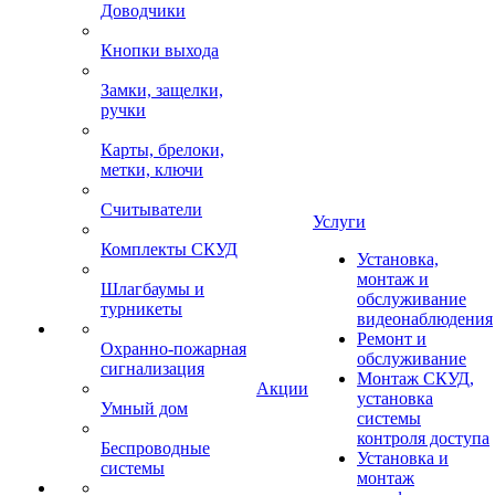
Доводчики
Кнопки выхода
Замки, защелки,
ручки
Карты, брелоки,
метки, ключи
Считыватели
Услуги
Комплекты СКУД
Установка,
монтаж и
Шлагбаумы и
обслуживание
турникеты
видеонаблюдения
Ремонт и
Охранно-пожарная
обслуживание
сигнализация
Монтаж СКУД,
Акции
установка
Умный дом
системы
контроля доступа
Беспроводные
Установка и
системы
монтаж