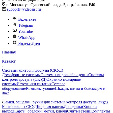
г. Москва, ул. Сущевский вал, д. 5, стр. 1а, пав. F40
support@videosist.ru
Вконтакте
Telegram
YouTube
WhatsApp
Яндекс.Дзен
Главная
-
Каталог
-
Системы контроля доступа (СКУД)
Домофонные системы
Системы видеонаблюдения
Системы
контроля доступа (СКУД)
Охранно-пожарные
системы
Источники питания
Сетевое
оборудование
Комплектующие
Шкафы, щиты и боксы
Дом и
дача
-
Замки, защелки, ручки для системы контроля доступа (скуд)
Контроллеры СКУД
Кодовая панель
Доводчики
Кнопки
выхода
Карты, брелоки, метки, ключи
Считыватели
Комплекты