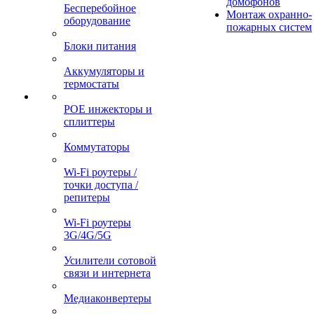
домофонов
Бесперебойное
Монтаж охранно-
оборудование
пожарных систем
Блоки питания
Аккумуляторы и
термостаты
POE инжекторы и
сплиттеры
Коммутаторы
Wi-Fi роутеры /
точки доступа /
репитеры
Wi-Fi роутеры
3G/4G/5G
Усилители сотовой
связи и интернета
Медиаконвертеры