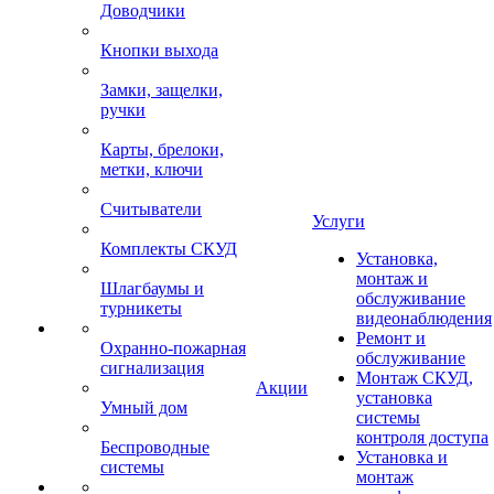
Доводчики
Кнопки выхода
Замки, защелки,
ручки
Карты, брелоки,
метки, ключи
Считыватели
Услуги
Комплекты СКУД
Установка,
монтаж и
Шлагбаумы и
обслуживание
турникеты
видеонаблюдения
Ремонт и
Охранно-пожарная
обслуживание
сигнализация
Монтаж СКУД,
Акции
установка
Умный дом
системы
контроля доступа
Беспроводные
Установка и
системы
монтаж