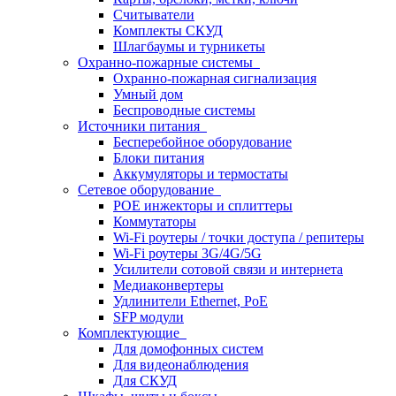
Считыватели
Комплекты СКУД
Шлагбаумы и турникеты
Охранно-пожарные системы
Охранно-пожарная сигнализация
Умный дом
Беспроводные системы
Источники питания
Бесперебойное оборудование
Блоки питания
Аккумуляторы и термостаты
Сетевое оборудование
POE инжекторы и сплиттеры
Коммутаторы
Wi-Fi роутеры / точки доступа / репитеры
Wi-Fi роутеры 3G/4G/5G
Усилители сотовой связи и интернета
Медиаконвертеры
Удлинители Ethernet, PoE
SFP модули
Комплектующие
Для домофонных систем
Для видеонаблюдения
Для СКУД