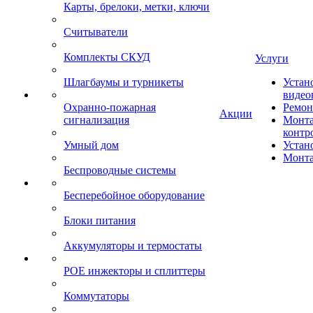
Карты, брелоки, метки, ключи
Считыватели
Комплекты СКУД
Услуги
Шлагбаумы и турникеты
Устан
видео
Охранно-пожарная
Ремон
Акции
сигнализация
Монта
контр
Умный дом
Устан
Монта
Беспроводные системы
Бесперебойное оборудование
Блоки питания
Аккумуляторы и термостаты
POE инжекторы и сплиттеры
Коммутаторы