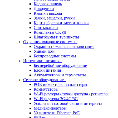
Кодовая панель
Доводчики
Кнопки выхода
Замки, защелки, ручки
Карты, брелоки, метки, ключи
Считыватели
Комплекты СКУД
Шлагбаумы и турникеты
Охранно-пожарные системы
Охранно-пожарная сигнализация
Умный дом
Беспроводные системы
Источники питания
Бесперебойное оборудование
Блоки питания
Аккумуляторы и термостаты
Сетевое оборудование
POE инжекторы и сплиттеры
Коммутаторы
Wi-Fi роутеры / точки доступа / репитеры
Wi-Fi роутеры 3G/4G/5G
Усилители сотовой связи и интернета
Медиаконвертеры
Удлинители Ethernet, PoE
SFP модули