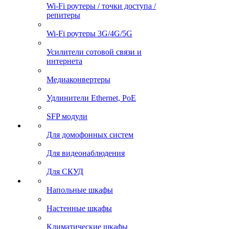
Wi-Fi роутеры / точки доступа /
репитеры
Wi-Fi роутеры 3G/4G/5G
Усилители сотовой связи и
интернета
Медиаконвертеры
Удлинители Ethernet, PoE
SFP модули
Для домофонных систем
Для видеонаблюдения
Для СКУД
Напольные шкафы
Настенные шкафы
Климатические шкафы