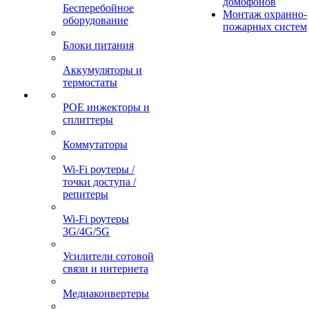
домофонов
Бесперебойное
Монтаж охранно-
оборудование
пожарных систем
Блоки питания
Аккумуляторы и
термостаты
POE инжекторы и
сплиттеры
Коммутаторы
Wi-Fi роутеры /
точки доступа /
репитеры
Wi-Fi роутеры
3G/4G/5G
Усилители сотовой
связи и интернета
Медиаконвертеры