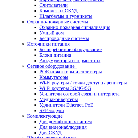
Считыватели
Комплекты СКУД
Шлагбаумы и турникеты
Охранно-пожарные системы
Охранно-пожарная сигнализация
Умный дом
Беспроводные системы
Источники питания
Бесперебойное оборудование
Блоки питания
Аккумуляторы и термостаты
Сетевое оборудование
POE инжекторы и сплиттеры
Коммутаторы
Wi-Fi роутеры / точки доступа / репитеры
Wi-Fi роутеры 3G/4G/5G
Усилители сотовой связи и интернета
Медиаконвертеры
Удлинители Ethernet, PoE
SFP модули
Комплектующие
Для домофонных систем
Для видеонаблюдения
Для СКУД