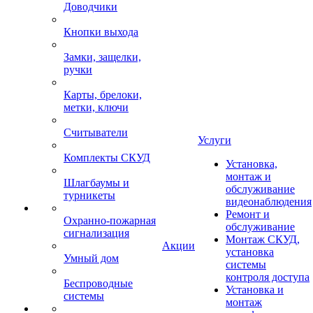
Доводчики
Кнопки выхода
Замки, защелки,
ручки
Карты, брелоки,
метки, ключи
Считыватели
Услуги
Комплекты СКУД
Установка,
монтаж и
Шлагбаумы и
обслуживание
турникеты
видеонаблюдения
Ремонт и
Охранно-пожарная
обслуживание
сигнализация
Монтаж СКУД,
Акции
установка
Умный дом
системы
контроля доступа
Беспроводные
Установка и
системы
монтаж