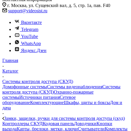
г. Москва, ул. Сущевский вал, д. 5, стр. 1а, пав. F40
support@videosist.ru
Вконтакте
Telegram
YouTube
WhatsApp
Яндекс.Дзен
Главная
-
Каталог
-
Системы контроля доступа (СКУД)
Домофонные системы
Системы видеонаблюдения
Системы
контроля доступа (СКУД)
Охранно-пожарные
системы
Источники питания
Сетевое
оборудование
Комплектующие
Шкафы, щиты и боксы
Дом и
дача
-
Замки, защелки, ручки для системы контроля доступа (скуд)
Контроллеры СКУД
Кодовая панель
Доводчики
Кнопки
выхода
Карты, брелоки, метки, ключи
Считыватели
Комплекты