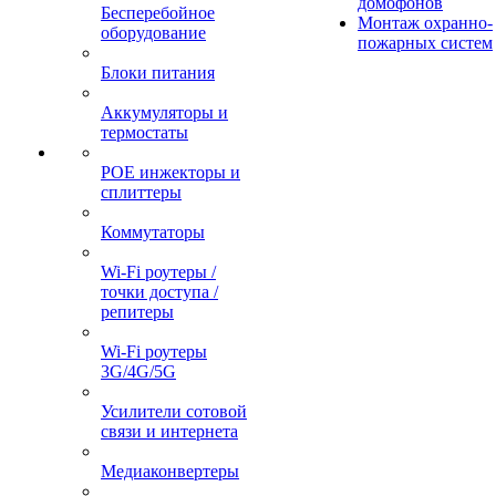
домофонов
Бесперебойное
Монтаж охранно-
оборудование
пожарных систем
Блоки питания
Аккумуляторы и
термостаты
POE инжекторы и
сплиттеры
Коммутаторы
Wi-Fi роутеры /
точки доступа /
репитеры
Wi-Fi роутеры
3G/4G/5G
Усилители сотовой
связи и интернета
Медиаконвертеры