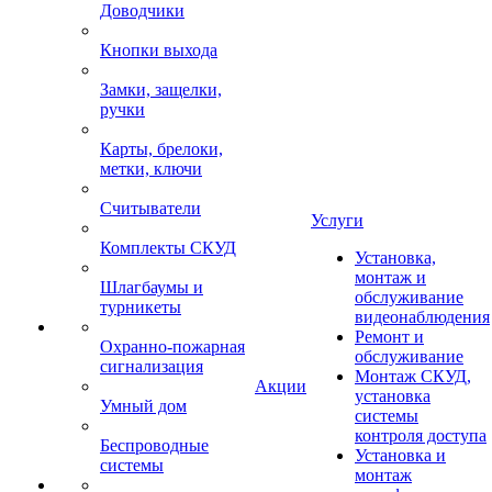
Доводчики
Кнопки выхода
Замки, защелки,
ручки
Карты, брелоки,
метки, ключи
Считыватели
Услуги
Комплекты СКУД
Установка,
монтаж и
Шлагбаумы и
обслуживание
турникеты
видеонаблюдения
Ремонт и
Охранно-пожарная
обслуживание
сигнализация
Монтаж СКУД,
Акции
установка
Умный дом
системы
контроля доступа
Беспроводные
Установка и
системы
монтаж