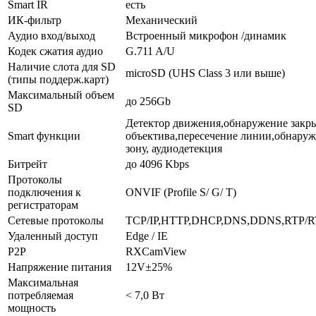
Smart IR
есть
ИК-фильтр
Механический
Аудио вход/выход
Встроенный микрофон /динамик
Кодек сжатия аудио
G.711 A/U
Наличие слота для SD
microSD (UHS Class 3 или выше)
(типы поддерж.карт)
Максимальный объем
до 256Gb
SD
Детектор движения,обнаружение закр
Smart функции
объектива,пересечение линии,обнаруж
зону, аудиодетекция
Битрейт
до 4096 Kbps
Протоколы
подключения к
ONVIF (Profile S/ G/ T)
регистраторам
Сетевые протоколы
TCP/IP,HTTP,DHCP,DNS,DDNS,RTP/R
Удаленный доступ
Edge / IE
P2P
RXCamView
Напряжение питания
12V±25%
Максимальная
потребляемая
< 7,0 Вт
мощность