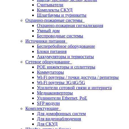
Считыватели
Комплекты СКУД
Шлагбаумы и турникеты
Охранно-пожарные системы
Охранно-пожарная сигнализация
Умный дом
Беспроводные системы
Источники питания
Бесперебойное оборудование
Блоки питания
Аккумуляторы и термостаты
Сетевое оборудование
POE инжекторы и сплиттеры
Коммутаторы
Wi-Fi роутеры / точки доступа / репитеры
Wi-Fi роутеры 3G/4G/5G
Усилители сотовой связи и интернета
Медиаконвертеры
Удлинители Ethernet, PoE
SFP модули
Комплектующие
Для домофонных систем
Для видеонаблюдения
Для СКУД