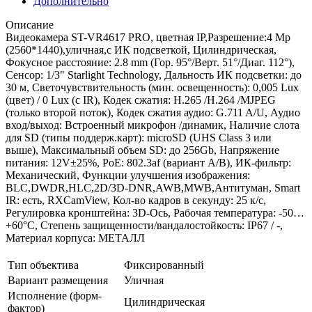
Дополнительно
Описание
Видеокамера ST-VR4617 PRO, цветная IP,Разрешение:4 Mp
(2560*1440),уличная,с ИК подсветкой, Цилиндрическая,
Фокусное расстояние: 2.8 mm (Гор. 95°/Верт. 51°/Диаг. 112°),
Сенсор: 1/3" Starlight Technology, Дальность ИК подсветки: до
30 м, Светочувствительность (мин. освещенность): 0,005 Lux
(цвет) / 0 Lux (c IR), Кодек сжатия: H.265 /H.264 /MJPEG
(только второй поток), Кодек сжатия аудио: G.711 A/U, Аудио
вход/выход: Встроенный микрофон /динамик, Наличие слота
для SD (типы поддерж.карт): microSD (UHS Class 3 или
выше), Максимальный объем SD: до 256Gb, Напряжение
питания: 12V±25%, PoE: 802.3af (вариант А/В), ИК-фильтр:
Механический, Функции улучшения изображения:
BLC,DWDR,HLC,2D/3D-DNR,AWB,MWB,Антитуман, Smart
IR: есть, RXCamView, Кол-во кадров в секунду: 25 к/с,
Регулировка кронштейна: 3D-Ось, Рабочая температура: -50…
+60°С, Степень защищенности/вандалостойкость: IP67 / -,
Материал корпуса: МЕТАЛЛ
Тип объектива
Фиксированный
Вариант размещения
Уличная
Исполнение (форм-
Цилиндрическая
фактор)