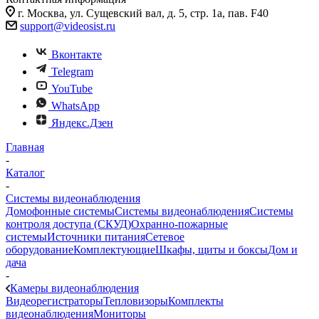
г. Москва, ул. Сущевский вал, д. 5, стр. 1а, пав. F40
support@videosist.ru
Вконтакте
Telegram
YouTube
WhatsApp
Яндекс.Дзен
Главная
-
Каталог
-
Системы видеонаблюдения
Домофонные системы
Системы видеонаблюдения
Системы
контроля доступа (СКУД)
Охранно-пожарные
системы
Источники питания
Сетевое
оборудование
Комплектующие
Шкафы, щиты и боксы
Дом и
дача
-
Камеры видеонаблюдения
Видеорегистраторы
Тепловизоры
Комплекты
видеонаблюдения
Мониторы