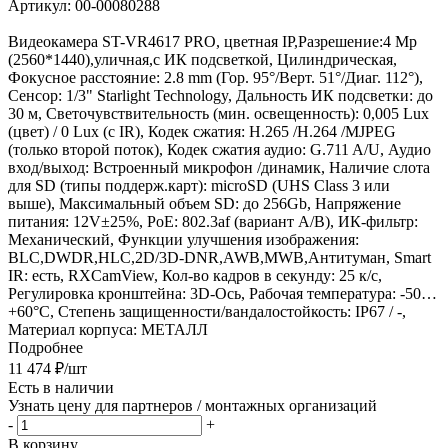
Артикул:
00-00080288
Видеокамера ST-VR4617 PRO, цветная IP,Разрешение:4 Mp
(2560*1440),уличная,с ИК подсветкой, Цилиндрическая,
Фокусное расстояние: 2.8 mm (Гор. 95°/Верт. 51°/Диаг. 112°),
Сенсор: 1/3" Starlight Technology, Дальность ИК подсветки: до
30 м, Светочувствительность (мин. освещенность): 0,005 Lux
(цвет) / 0 Lux (c IR), Кодек сжатия: H.265 /H.264 /MJPEG
(только второй поток), Кодек сжатия аудио: G.711 A/U, Аудио
вход/выход: Встроенный микрофон /динамик, Наличие слота
для SD (типы поддерж.карт): microSD (UHS Class 3 или
выше), Максимальный объем SD: до 256Gb, Напряжение
питания: 12V±25%, PoE: 802.3af (вариант А/В), ИК-фильтр:
Механический, Функции улучшения изображения:
BLC,DWDR,HLC,2D/3D-DNR,AWB,MWB,Антитуман, Smart
IR: есть, RXCamView, Кол-во кадров в секунду: 25 к/с,
Регулировка кронштейна: 3D-Ось, Рабочая температура: -50…
+60°С, Степень защищенности/вандалостойкость: IP67 / -,
Материал корпуса: МЕТАЛЛ
Подробнее
11 474
₽
/шт
Есть в наличии
Узнать цену для партнеров / монтажных организаций
-
+
В корзину