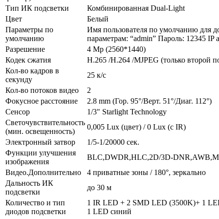
Тип ИК подсветки
Комбинированная Dual-Light
Цвет
Белый
Параметры по
Имя пользователя по умолчанию для до
умолчанию
параметрам: “admin” Пароль: 12345 IP а
Разрешение
4 Mp (2560*1440)
Кодек сжатия
H.265 /H.264 /MJPEG (только второй п
Кол-во кадров в
25 к/с
секунду
Кол-во потоков видео
2
Фокусное расстояние
2.8 mm (Гор. 95°/Верт. 51°/Диаг. 112°)
Сенсор
1/3" Starlight Technology
Светочувствительность
0,005 Lux (цвет) / 0 Lux (c IR)
(мин. освещенность)
Электронный затвор
1/5-1/20000 сек.
Функции улучшения
BLC,DWDR,HLC,2D/3D-DNR,AWB,M
изображения
Видео.Дополнительно
4 приватные зоны / 180°, зеркально
Дальность ИК
до 30 м
подсветки
Количество и тип
1 IR LED + 2 SMD LED (3500K)+ 1 L
диодов подсветки
1 LED синий