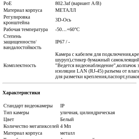
PoE
802.3af (вариант А/В)
Материал корпуса
МЕТАЛЛ
Регулировка
3D-Ось
кронштейна
Рабочая температура
-50…+60°С
Степень
защищенности/
IP67 / -
вандалостойкость
Камера с кабелем для подключения,кр
шуруп),cтикер бумажный самоклеящий
Комплектность
"Ведется видеонаблюдение",колпачок
изоляции LAN (RJ-45) разъема от вла
для разметки крепления,паспорт,упако
Характеристики
Стандарт видеокамеры
IP
Тип камеры
уличная, цилиндрическая
Цвет
Белый
Количество мегапикселей
4 Мп
Материал корпуса
металл