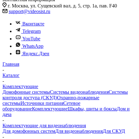
г. Москва, ул. Сущевский вал, д. 5, стр. 1а, пав. F40
support@videosist.ru
Вконтакте
Telegram
YouTube
WhatsApp
Яндекс.Дзен
Главная
-
Каталог
-
Комплектующие
Домофонные системы
Системы видеонаблюдения
Системы
контроля доступа (СКУД)
Охранно-пожарные
системы
Источники питания
Сетевое
оборудование
Комплектующие
Шкафы, щиты и боксы
Дом и
дача
-
Комплектующие для видеонаблюдения
Для домофонных систем
Для видеонаблюдения
Для СКУД
-