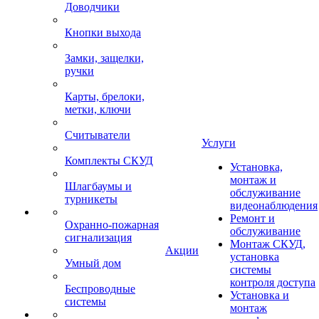
Доводчики
Кнопки выхода
Замки, защелки,
ручки
Карты, брелоки,
метки, ключи
Считыватели
Услуги
Комплекты СКУД
Установка,
монтаж и
Шлагбаумы и
обслуживание
турникеты
видеонаблюдения
Ремонт и
Охранно-пожарная
обслуживание
сигнализация
Монтаж СКУД,
Акции
установка
Умный дом
системы
контроля доступа
Беспроводные
Установка и
системы
монтаж