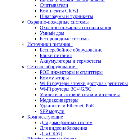
Считыватели
Комплекты СКУД
Шлагбаумы и турникеты
Охранно-пожарные системы
Охранно-пожарная сигнализация
Умный дом
Беспроводные системы
Источники питания
Бесперебойное оборудование
Блоки питания
Аккумуляторы и термостаты
Сетевое оборудование
POE инжекторы и сплиттеры
Коммутаторы
Wi-Fi роутеры / точки доступа / репитеры
Wi-Fi роутеры 3G/4G/5G
Усилители сотовой связи и интернета
Медиаконвертеры
Удлинители Ethernet, PoE
SFP модули
Комплектующие
Для домофонных систем
Для видеонаблюдения
Для СКУД