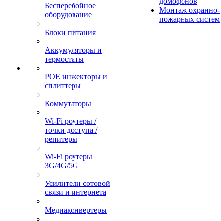
домофонов
Бесперебойное
Монтаж охранно-
оборудование
пожарных систем
Блоки питания
Аккумуляторы и
термостаты
POE инжекторы и
сплиттеры
Коммутаторы
Wi-Fi роутеры /
точки доступа /
репитеры
Wi-Fi роутеры
3G/4G/5G
Усилители сотовой
связи и интернета
Медиаконвертеры