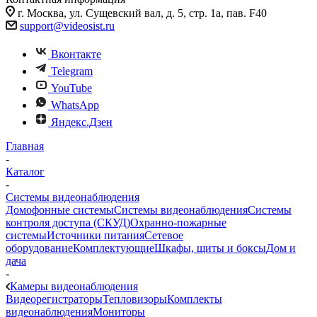
г. Москва, ул. Сущевский вал, д. 5, стр. 1а, пав. F40
support@videosist.ru
Вконтакте
Telegram
YouTube
WhatsApp
Яндекс.Дзен
Главная
-
Каталог
-
Системы видеонаблюдения
Домофонные системы
Системы видеонаблюдения
Системы
контроля доступа (СКУД)
Охранно-пожарные
системы
Источники питания
Сетевое
оборудование
Комплектующие
Шкафы, щиты и боксы
Дом и
дача
-
Камеры видеонаблюдения
Видеорегистраторы
Тепловизоры
Комплекты
видеонаблюдения
Мониторы