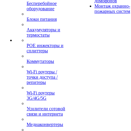
домофонов
Бесперебойное
Монтаж охранно-
оборудование
пожарных систем
Блоки питания
Аккумуляторы и
термостаты
POE инжекторы и
сплиттеры
Коммутаторы
Wi-Fi роутеры /
точки доступа /
репитеры
Wi-Fi роутеры
3G/4G/5G
Усилители сотовой
связи и интернета
Медиаконвертеры