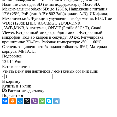
Наличие слота для SD (типы поддерж.карт): Micro SD,
Максимальный объем SD: до 128Gb, Напряжение питания:
12V±25%, PoE (тип А/B): 802.3af (вариант А/В), ИК-фильтр:
Механический, Функции улучшения изображения: BLC,True
WDR (120dB),HLC,AGC,MGC,2D/3D-DNR
,AWB,MWB,Антитуман, ONVIF (Profile S/ G/ T), Guard
Viewer, Встроенный микрофон/динамик: - /Встроенный
микрофон, Кол-во кадров в секунду: 30 к/с, Регулировка
кронштейна: 3D-Ось, Рабочая температура: -50…+60°C,
Степень защищенности/вандалостойкость: IP67, Материал
корпуса: МЕТАЛЛ
Подробнее
13 915
₽
/шт
Есть в наличии
Узнать цену для партнеров / монтажных организаций
-
+
В корзину
Купить в 1 клик
Рассчитать доставку
Поделиться