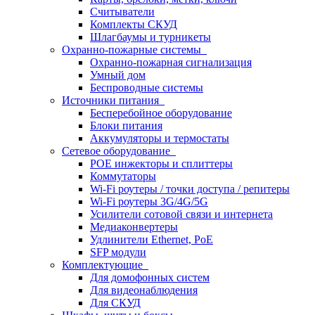
Считыватели
Комплекты СКУД
Шлагбаумы и турникеты
Охранно-пожарные системы
Охранно-пожарная сигнализация
Умный дом
Беспроводные системы
Источники питания
Бесперебойное оборудование
Блоки питания
Аккумуляторы и термостаты
Сетевое оборудование
POE инжекторы и сплиттеры
Коммутаторы
Wi-Fi роутеры / точки доступа / репитеры
Wi-Fi роутеры 3G/4G/5G
Усилители сотовой связи и интернета
Медиаконвертеры
Удлинители Ethernet, PoE
SFP модули
Комплектующие
Для домофонных систем
Для видеонаблюдения
Для СКУД