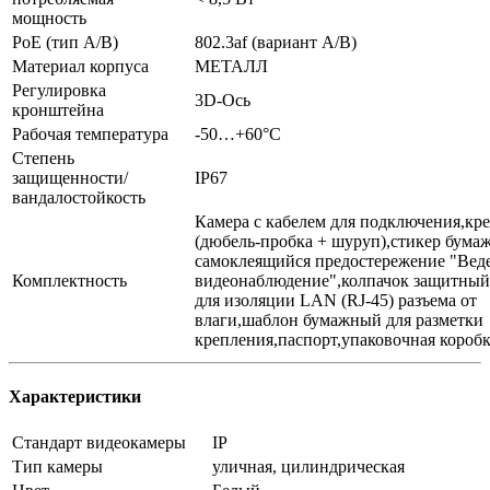
мощность
PoE (тип А/B)
802.3af (вариант А/В)
Материал корпуса
МЕТАЛЛ
Регулировка
3D-Ось
кронштейна
Рабочая температура
-50…+60°C
Степень
защищенности/
IP67
вандалостойкость
Камера с кабелем для подключения,кр
(дюбель-пробка + шуруп),cтикер бум
самоклеящийся предостережение "Вед
Комплектность
видеонаблюдение",колпачок защитный
для изоляции LAN (RJ-45) разъема от
влаги,шаблон бумажный для разметки
крепления,паспорт,упаковочная короб
Характеристики
Стандарт видеокамеры
IP
Тип камеры
уличная, цилиндрическая