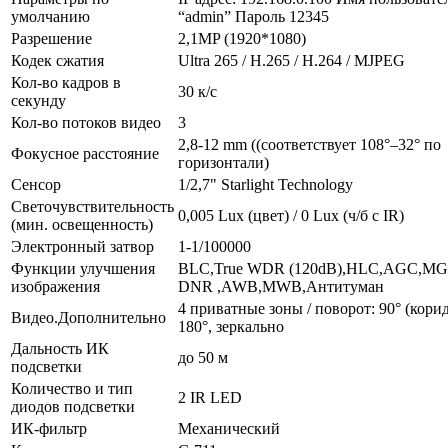
умолчанию
“admin” Пароль 12345
Разрешение
2,1MP (1920*1080)
Кодек сжатия
Ultra 265 / H.265 / H.264 / MJPEG
Кол-во кадров в
30 к/с
секунду
Кол-во потоков видео
3
2,8-12 mm ((соответствует 108°–32° по
Фокусное расстояние
горизонтали)
Сенсор
1/2,7" Starlight Technology
Светочувствительность
0,005 Lux (цвет) / 0 Lux (ч/б c IR)
(мин. освещенность)
Электронный затвор
1-1/100000
Функции улучшения
BLC,True WDR (120dB),HLC,AGC,MG
изображения
DNR ,AWB,MWB,Антитуман
4 приватные зоны / поворот: 90° (корид
Видео.Дополнительно
180°, зеркально
Дальность ИК
до 50 м
подсветки
Количество и тип
2 IR LED
диодов подсветки
ИК-фильтр
Механический