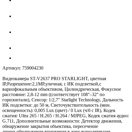
Артикул:
759004230
Видеокамера ST-V2637 PRO STARLIGHT, цветная
IP,Разрешение:2,1MP,уличная, с ИК подсветкой,с
вариофокальным объективом, Цилиндрическая, Фокусное
расстояние: 2,8-12 mm ((соответствует 108°–32° по
горизонтали), Сенсор: 1/2,7" Starlight Technology, Дальность
ИК подсветки: до 50 м, Светочувствительность (мин.
освещенность): 0,005 Lux (цвет) / 0 Lux (ч/б c IR), Кодек
сжатия: Ultra 265 / H.265 / H.264 / MJPEG, Кодек сжатия аудио:
G.711, Дополнительные возможности: Детектор движения,
обнаружение закрытия объектива, пересечение
линии,обнаружение вторжения в зону,аудиодетекция,