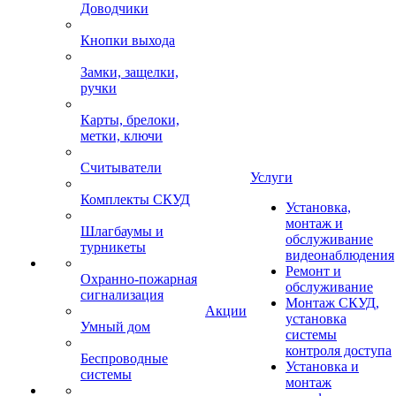
Доводчики
Кнопки выхода
Замки, защелки,
ручки
Карты, брелоки,
метки, ключи
Считыватели
Услуги
Комплекты СКУД
Установка,
монтаж и
Шлагбаумы и
обслуживание
турникеты
видеонаблюдения
Ремонт и
Охранно-пожарная
обслуживание
сигнализация
Монтаж СКУД,
Акции
установка
Умный дом
системы
контроля доступа
Беспроводные
Установка и
системы
монтаж