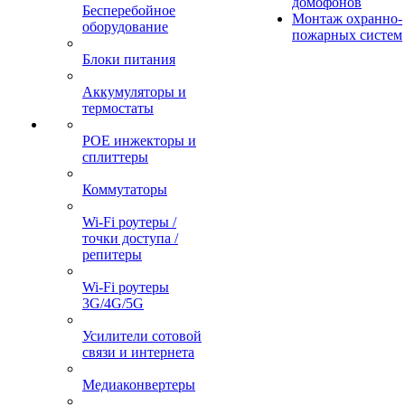
домофонов
Бесперебойное
Монтаж охранно-
оборудование
пожарных систем
Блоки питания
Аккумуляторы и
термостаты
POE инжекторы и
сплиттеры
Коммутаторы
Wi-Fi роутеры /
точки доступа /
репитеры
Wi-Fi роутеры
3G/4G/5G
Усилители сотовой
связи и интернета
Медиаконвертеры