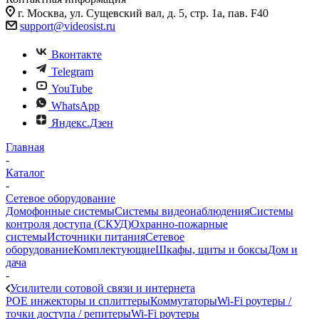
г. Москва, ул. Сущевский вал, д. 5, стр. 1а, пав. F40
support@videosist.ru
Вконтакте
Telegram
YouTube
WhatsApp
Яндекс.Дзен
Главная
-
Каталог
-
Сетевое оборудование
Домофонные системы
Системы видеонаблюдения
Системы
контроля доступа (СКУД)
Охранно-пожарные
системы
Источники питания
Сетевое
оборудование
Комплектующие
Шкафы, щиты и боксы
Дом и
дача
-
Усилители сотовой связи и интернета
POE инжекторы и сплиттеры
Коммутаторы
Wi-Fi роутеры /
точки доступа / репитеры
Wi-Fi роутеры