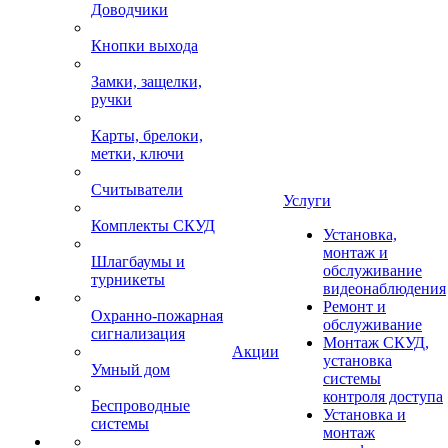
Доводчики
Кнопки выхода
Замки, защелки,
ручки
Карты, брелоки,
метки, ключи
Считыватели
Услуги
Комплекты СКУД
Установка,
монтаж и
Шлагбаумы и
обслуживание
турникеты
видеонаблюдения
Ремонт и
Охранно-пожарная
обслуживание
сигнализация
Монтаж СКУД,
Акции
установка
Умный дом
системы
контроля доступа
Беспроводные
Установка и
системы
монтаж