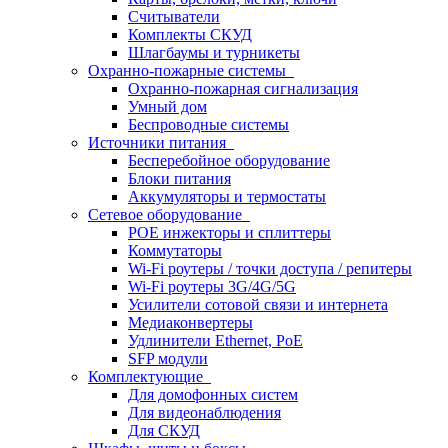
Считыватели
Комплекты СКУД
Шлагбаумы и турникеты
Охранно-пожарные системы
Охранно-пожарная сигнализация
Умный дом
Беспроводные системы
Источники питания
Бесперебойное оборудование
Блоки питания
Аккумуляторы и термостаты
Сетевое оборудование
POE инжекторы и сплиттеры
Коммутаторы
Wi-Fi роутеры / точки доступа / репитеры
Wi-Fi роутеры 3G/4G/5G
Усилители сотовой связи и интернета
Медиаконвертеры
Удлинители Ethernet, PoE
SFP модули
Комплектующие
Для домофонных систем
Для видеонаблюдения
Для СКУД