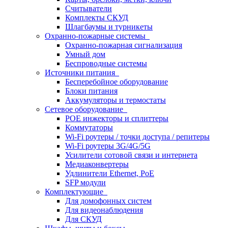
Считыватели
Комплекты СКУД
Шлагбаумы и турникеты
Охранно-пожарные системы
Охранно-пожарная сигнализация
Умный дом
Беспроводные системы
Источники питания
Бесперебойное оборудование
Блоки питания
Аккумуляторы и термостаты
Сетевое оборудование
POE инжекторы и сплиттеры
Коммутаторы
Wi-Fi роутеры / точки доступа / репитеры
Wi-Fi роутеры 3G/4G/5G
Усилители сотовой связи и интернета
Медиаконвертеры
Удлинители Ethernet, PoE
SFP модули
Комплектующие
Для домофонных систем
Для видеонаблюдения
Для СКУД