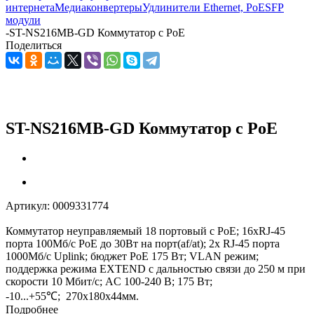
интернета
Медиаконвертеры
Удлинители Ethernet, PoE
SFP
модули
-
ST-NS216MB-GD Коммутатор с PoE
Поделиться
ST-NS216MB-GD Коммутатор с PoE
Артикул:
0009331774
Коммутатор неуправляемый 18 портовый с PoE; 16xRJ-45
порта 100Мб/с PoE до 30Вт на порт(af/at); 2x RJ-45 порта
1000Мб/с Uplink; бюджет PoE 175 Вт; VLAN режим;
поддержка режима EXTEND с дальностью связи до 250 м при
скорости 10 Мбит/с; AC 100-240 В; 175 Вт;
-10...+55℃; 270х180х44мм.
Подробнее