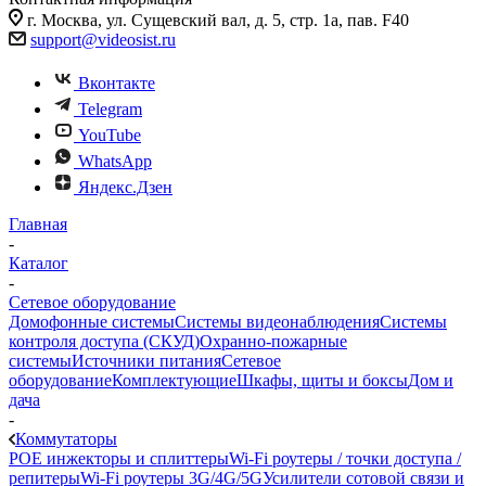
г. Москва, ул. Сущевский вал, д. 5, стр. 1а, пав. F40
support@videosist.ru
Вконтакте
Telegram
YouTube
WhatsApp
Яндекс.Дзен
Главная
-
Каталог
-
Сетевое оборудование
Домофонные системы
Системы видеонаблюдения
Системы
контроля доступа (СКУД)
Охранно-пожарные
системы
Источники питания
Сетевое
оборудование
Комплектующие
Шкафы, щиты и боксы
Дом и
дача
-
Коммутаторы
POE инжекторы и сплиттеры
Wi-Fi роутеры / точки доступа /
репитеры
Wi-Fi роутеры 3G/4G/5G
Усилители сотовой связи и