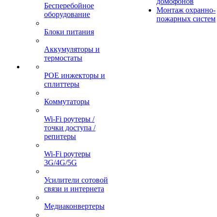
домофонов
Бесперебойное
Монтаж охранно-
оборудование
пожарных систем
Блоки питания
Аккумуляторы и
термостаты
POE инжекторы и
сплиттеры
Коммутаторы
Wi-Fi роутеры /
точки доступа /
репитеры
Wi-Fi роутеры
3G/4G/5G
Усилители сотовой
связи и интернета
Медиаконвертеры