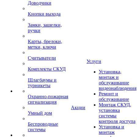
Доводчики
Кнопки выхода
Замки, защелки,
ручки
Карты, брелоки,
метки, ключи
Считыватели
Услуги
Комплекты СКУД
Установка,
монтаж и
Шлагбаумы и
обслуживание
турникеты
видеонаблюдения
Ремонт и
Охранно-пожарная
обслуживание
сигнализация
Монтаж СКУД,
Акции
установка
Умный дом
системы
контроля доступа
Беспроводные
Установка и
системы
монтаж