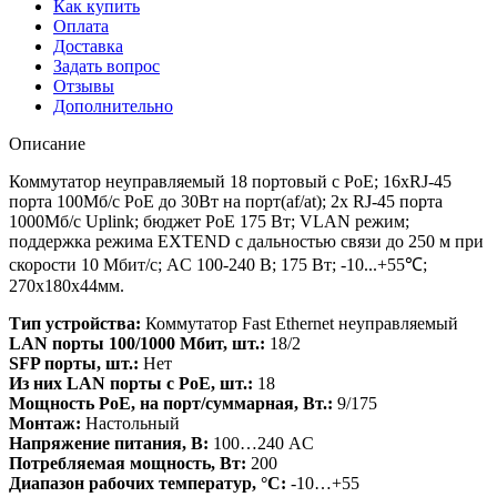
Как купить
Оплата
Доставка
Задать вопрос
Отзывы
Дополнительно
Описание
Коммутатор неуправляемый 18 портовый с PoE; 16xRJ-45
порта 100Мб/с PoE до 30Вт на порт(af/at); 2x RJ-45 порта
1000Мб/с Uplink; бюджет PoE 175 Вт; VLAN режим;
поддержка режима EXTEND с дальностью связи до 250 м при
скорости 10 Мбит/с; AC 100-240 В; 175 Вт; -10...+55℃;
270х180х44мм.
Тип устройства:
Коммутатор Fast Ethernet неуправляемый
LAN порты 100/1000 Мбит, шт.:
18/2
SFP порты, шт.:
Нет
Из них LAN порты с PoE, шт.:
18
Мощность РоЕ, на порт/суммарная, Вт.:
9/175
Монтаж:
Настольный
Напряжение питания, В:
100…240 AC
Потребляемая мощность, Вт:
200
Диапазон рабочих температур, °С:
-10…+55