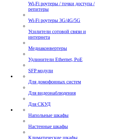
Wi-Fi роутеры / точки доступа /
репитеры
Wi-Fi роутеры 3G/4G/5G
Усилители сотовой связи и
интернета
Медиаконвертеры
Удлинители Ethernet, PoE
SFP модули
Для домофонных систем
Для видеонаблюдения
Для СКУД
Напольные шкафы
Настенные шкафы
Климатические шкафы