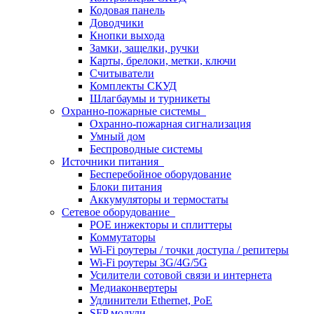
Кодовая панель
Доводчики
Кнопки выхода
Замки, защелки, ручки
Карты, брелоки, метки, ключи
Считыватели
Комплекты СКУД
Шлагбаумы и турникеты
Охранно-пожарные системы
Охранно-пожарная сигнализация
Умный дом
Беспроводные системы
Источники питания
Бесперебойное оборудование
Блоки питания
Аккумуляторы и термостаты
Сетевое оборудование
POE инжекторы и сплиттеры
Коммутаторы
Wi-Fi роутеры / точки доступа / репитеры
Wi-Fi роутеры 3G/4G/5G
Усилители сотовой связи и интернета
Медиаконвертеры
Удлинители Ethernet, PoE
SFP модули