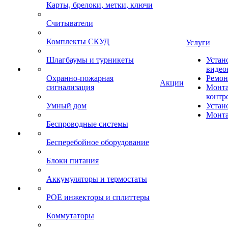
Карты, брелоки, метки, ключи
Считыватели
Комплекты СКУД
Услуги
Шлагбаумы и турникеты
Устан
видео
Охранно-пожарная
Ремон
Акции
сигнализация
Монта
контр
Умный дом
Устан
Монта
Беспроводные системы
Бесперебойное оборудование
Блоки питания
Аккумуляторы и термостаты
POE инжекторы и сплиттеры
Коммутаторы