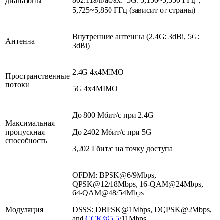
802.11a/n/ac/ax: 5G: 5,150~5,350 ГГц，
диапазоны
5,725~5,850 ГГц (зависит от страны)
Внутренние антенны (2.4G: 3dBi, 5G:
Антенна
3dBi)
2.4G 4x4MIMO
Пространственные
потоки
5G 4x4MIMO
До 800 Мбит/с при 2.4G
Максимальная
пропускная
До 2402 Мбит/с при 5G
способность
3,202 Гбит/с на точку доступа
OFDM: BPSK@6/9Mbps,
QPSK@12/18Mbps, 16-QAM@24Mbps,
64-QAM@48/54Mbps
Модуляция
DSSS: DBPSK@1Mbps, DQPSK@2Mbps,
and
CCK@5.5
/11Mbps