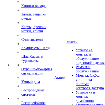
Кнопки выхода
Замки, защелки,
ручки
Карты, брелоки,
метки, ключи
Считыватели
Услуги
Комплекты СКУД
Установка,
монтаж и
Шлагбаумы и
обслуживание
турникеты
видеонаблюдения
Ремонт и
Охранно-пожарная
обслуживание
сигнализация
Монтаж СКУД,
Акции
установка
Умный дом
системы
контроля доступа
Беспроводные
Установка и
системы
монтаж
домофонов
Бесперебойное
Монтаж охранно-