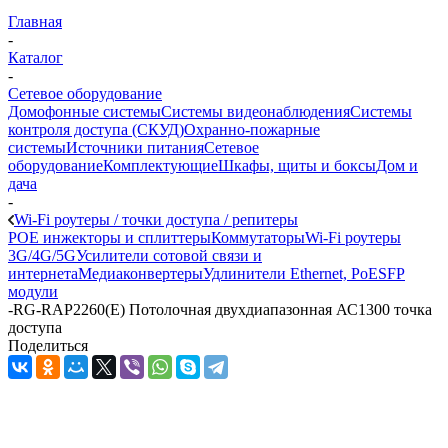
Главная
-
Каталог
-
Сетевое оборудование
Домофонные системы
Системы видеонаблюдения
Системы
контроля доступа (СКУД)
Охранно-пожарные
системы
Источники питания
Сетевое
оборудование
Комплектующие
Шкафы, щиты и боксы
Дом и
дача
-
Wi-Fi роутеры / точки доступа / репитеры
POE инжекторы и сплиттеры
Коммутаторы
Wi-Fi роутеры
3G/4G/5G
Усилители сотовой связи и
интернета
Медиаконвертеры
Удлинители Ethernet, PoE
SFP
модули
-
RG-RAP2260(E) Потолочная двухдиапазонная АС1300 точка
доступа
Поделиться