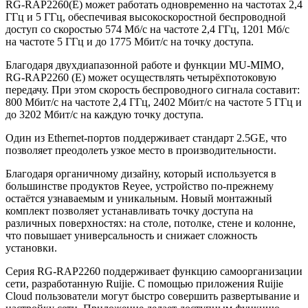
RG-RAP2260(E) может работать одновременно на частотах 2,4
ГГц и 5 ГГц, обеспечивая высокоскоростной беспроводной
доступ со скоростью 574 Мб/с на частоте 2,4 ГГц, 1201 Мб/с
на частоте 5 ГГц и до 1775 Мбит/с на точку доступа.
Благодаря двухдиапазонной работе и функции MU-MIMO,
RG-RAP2260 (E) может осуществлять четырёхпотоковую
передачу. При этом скорость беспроводного сигнала составит:
800 Мбит/с на частоте 2,4 ГГц, 2402 Мбит/с на частоте 5 ГГц и
до 3202 Мбит/с на каждую точку доступа.
Один из Ethernet-портов поддерживает стандарт 2.5GE, что
позволяет преодолеть узкое место в производительности.
Благодаря органичному дизайну, который используется в
большинстве продуктов Reyee, устройство по-прежнему
остаётся узнаваемым и уникальным. Новый монтажный
комплект позволяет устанавливать точку доступа на
различных поверхностях: на столе, потолке, стене и колонне,
что повышает универсальность и снижает сложность
установки.
Серия RG-RAP2260 поддерживает функцию самоорганизации
сети, разработанную Ruijie. С помощью приложения Ruijie
Cloud пользователи могут быстро совершить развертывание и