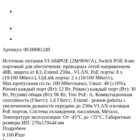
Артикул:
00-00081249
Источник питания ST-S84POE (2M/96W/A), Switch POE 8-ми
портовый для обеспечения проводных сетей напряжением
48В, защита от КЗ, Extend 250м., VLAN, PoE порты: 8 х
(10/100 Мбит/с), UpLink порты: 2 х (10/100 Мбит/с),
Max.пропускная сп-ть: 100 Мбит/канал, Uвых: 48 (±10%),
Р(ном) каждый порт (Вт): 12 Вт, Р(макс) каждый порт (Вт): 30
Вт, Р(сумм) общая (Вт): 96 Вт, Тип РоЕ: А, Коммутационная
способность (Гбит/с): 1,6 Гбит/с, Extend - режим работы с
увеличением дальности передачи до 250м VLAN изоляция
РоЕ портов, Система охлаждения: пассивная, Металл,
Температура эксплуатации: От -45°C до +55°C, Габаритные
размеры ИП: 270x170x44 мм
Подробнее
6 100
₽
/шт