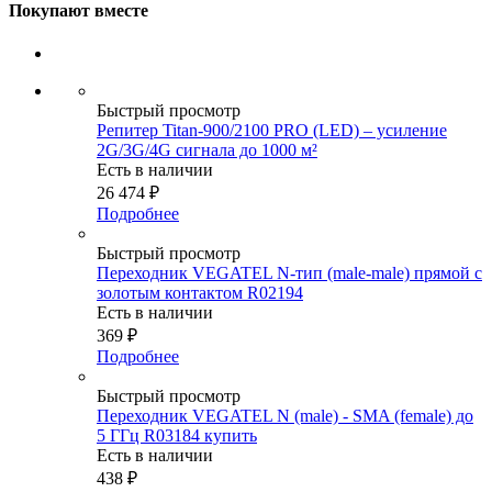
Покупают вместе
Быстрый просмотр
Репитер Titan-900/2100 PRO (LED) – усиление
2G/3G/4G сигнала до 1000 м²
Есть в наличии
26 474
₽
Подробнее
Быстрый просмотр
Переходник VEGATEL N-тип (male-male) прямой с
золотым контактом R02194
Есть в наличии
369
₽
Подробнее
Быстрый просмотр
Переходник VEGATEL N (male) - SMA (female) до
5 ГГц R03184 купить
Есть в наличии
438
₽