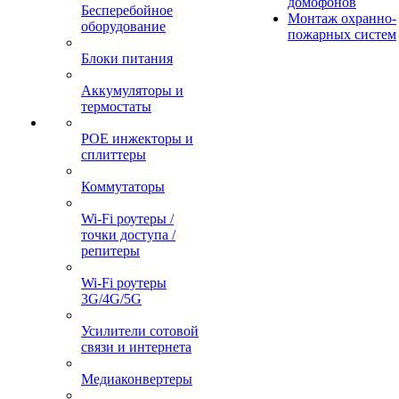
домофонов
Бесперебойное
Монтаж охранно-
оборудование
пожарных систем
Блоки питания
Аккумуляторы и
термостаты
POE инжекторы и
сплиттеры
Коммутаторы
Wi-Fi роутеры /
точки доступа /
репитеры
Wi-Fi роутеры
3G/4G/5G
Усилители сотовой
связи и интернета
Медиаконвертеры