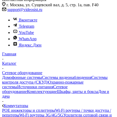
г. Москва, ул. Сущевский вал, д. 5, стр. 1а, пав. F40
support@videosist.ru
Вконтакте
Telegram
YouTube
WhatsApp
Яндекс.Дзен
Главная
-
Каталог
-
Сетевое оборудование
Домофонные системы
Системы видеонаблюдения
Системы
контроля доступа (СКУД)
Охранно-пожарные
системы
Источники питания
Сетевое
оборудование
Комплектующие
Шкафы, щиты и боксы
Дом и
дача
-
Коммутаторы
POE инжекторы и сплиттеры
Wi-Fi роутеры / точки доступа /
репитеры
Wi-Fi роутеры 3G/4G/5G
Усилители сотовой связи и