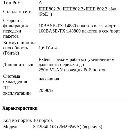
Тип РоЕ
А
IEEE802.3u IEEE802.3xIEEE 802.3 af/at
Стандарт сети
(РоЕ+)
Скорость
фильтрации/
10BASE-TX:14880 пакетов в сек./порт
передачи
100BASE-TX:148800 пакетов в сек./порт
пакетов
Коммутационная
способность
1,6 Гбит/с
(Гбит/с)
Extend - режим работы с увеличением
Дополнительно
дальности передачи до
250м VLAN изоляция РоЕ портов
Система
пассивная
охлаждения
RH
20-90%
эксплуатации
Характеристики
Кол-во портов
10 портов
Модель
ST-S84POE (2M/96W/A) (версия 3)