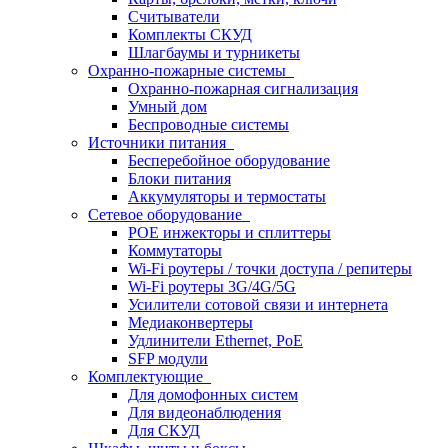
Считыватели
Комплекты СКУД
Шлагбаумы и турникеты
Охранно-пожарные системы
Охранно-пожарная сигнализация
Умный дом
Беспроводные системы
Источники питания
Бесперебойное оборудование
Блоки питания
Аккумуляторы и термостаты
Сетевое оборудование
POE инжекторы и сплиттеры
Коммутаторы
Wi-Fi роутеры / точки доступа / репитеры
Wi-Fi роутеры 3G/4G/5G
Усилители сотовой связи и интернета
Медиаконвертеры
Удлинители Ethernet, PoE
SFP модули
Комплектующие
Для домофонных систем
Для видеонаблюдения
Для СКУД