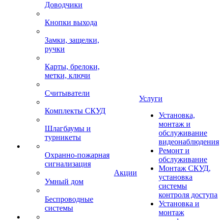
Доводчики
Кнопки выхода
Замки, защелки,
ручки
Карты, брелоки,
метки, ключи
Считыватели
Услуги
Комплекты СКУД
Установка,
монтаж и
Шлагбаумы и
обслуживание
турникеты
видеонаблюдения
Ремонт и
Охранно-пожарная
обслуживание
сигнализация
Монтаж СКУД,
Акции
установка
Умный дом
системы
контроля доступа
Беспроводные
Установка и
системы
монтаж