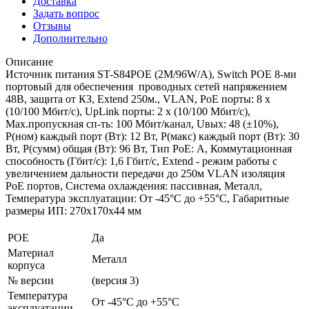
Доставка
Задать вопрос
Отзывы
Дополнительно
Описание
Источник питания ST-S84POE (2M/96W/A), Switch POE 8-ми
портовый для обеспечения проводных сетей напряжением
48В, защита от КЗ, Extend 250м., VLAN, PoE порты: 8 х
(10/100 Мбит/с), UpLink порты: 2 х (10/100 Мбит/с),
Max.пропускная сп-ть: 100 Мбит/канал, Uвых: 48 (±10%),
Р(ном) каждый порт (Вт): 12 Вт, Р(макс) каждый порт (Вт): 30
Вт, Р(сумм) общая (Вт): 96 Вт, Тип РоЕ: А, Коммутационная
способность (Гбит/с): 1,6 Гбит/с, Extend - режим работы с
увеличением дальности передачи до 250м VLAN изоляция
РоЕ портов, Система охлаждения: пассивная, Металл,
Температура эксплуатации: От -45°C до +55°C, Габаритные
размеры ИП: 270x170x44 мм
POE
Да
Материал
Металл
корпуса
№ версии
(версия 3)
Температура
От -45°C до +55°C
эксплуатации