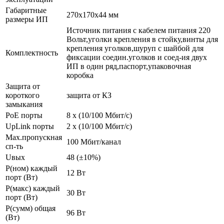
Габаритные
270x170x44 мм
размеры ИП
Источник питания с кабелем питания 220
Вольт,уголки крепления в стойку,винты для
крепления уголков,шуруп с шайбой для
Комплектность
фиксации соедин.уголков и соед-ия двух
ИП в один ряд,паспорт,упаковочная
коробка
Защита от
короткого
защита от КЗ
замыкания
PoE порты
8 х (10/100 Мбит/с)
UpLink порты
2 х (10/100 Мбит/с)
Max.пропускная
100 Мбит/канал
сп-ть
Uвых
48 (±10%)
Р(ном) каждый
12 Вт
порт (Вт)
Р(макс) каждый
30 Вт
порт (Вт)
Р(сумм) общая
96 Вт
(Вт)