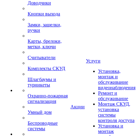
Доводчики
Кнопки выхода
Замки, защелки,
ручки
Карты, брелоки,
метки, ключи
Считыватели
Услуги
Комплекты СКУД
Установка,
монтаж и
Шлагбаумы и
обслуживание
турникеты
видеонаблюдения
Ремонт и
Охранно-пожарная
обслуживание
сигнализация
Монтаж СКУД,
Акции
установка
Умный дом
системы
контроля доступа
Беспроводные
Установка и
системы
монтаж