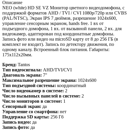
Описание
NEO (white) HD SE VZ Монитор цветного видеодомофона, с
поддержкой форматов AHD / TVI / CVI 1080р/720p или CVBS
(PAL/NTSC), Экран IPS 7 дюймов, разрешение 1024х600,
управление сенсорным экраном, hands free. 1 вх от
подъездного домофона, 1 вх. от вызывной панели, 2 вх. для
видеокамер, адаптирован под координатные домофоны.
Запись фото или видео на microSD карту от 8 до 256 ГБ (в
комплект не входит). Запись по детектору движения, по
одному каналу. Встроенный блок питания. Габариты:
175x112x20мм.
Бренд:
Tantos
Тип видеосигнала:
AHD/TVI/CVI
Диагональ экрана:
7"
Максимальное разрешение экрана:
1024x600
Тип подъездной системы:
координатный
Число видеокамер в системе:
2
Число вызывных панелей в системе:
2
Число мониторов в системе:
1
Сенсорный экран:
да
Управление со смартфона:
нет
Поддержка SD карты:
256 Гб
Запись видео:
да
Запись фото:
да