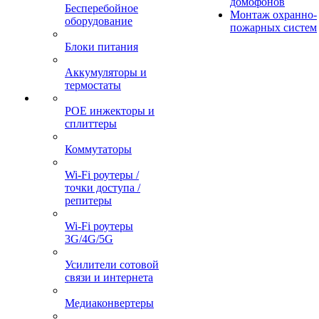
домофонов
Бесперебойное
Монтаж охранно-
оборудование
пожарных систем
Блоки питания
Аккумуляторы и
термостаты
POE инжекторы и
сплиттеры
Коммутаторы
Wi-Fi роутеры /
точки доступа /
репитеры
Wi-Fi роутеры
3G/4G/5G
Усилители сотовой
связи и интернета
Медиаконвертеры