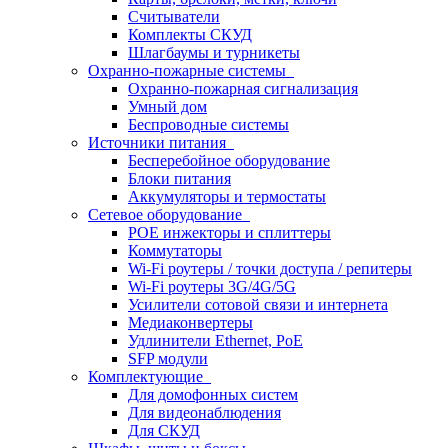
Считыватели
Комплекты СКУД
Шлагбаумы и турникеты
Охранно-пожарные системы
Охранно-пожарная сигнализация
Умный дом
Беспроводные системы
Источники питания
Бесперебойное оборудование
Блоки питания
Аккумуляторы и термостаты
Сетевое оборудование
POE инжекторы и сплиттеры
Коммутаторы
Wi-Fi роутеры / точки доступа / репитеры
Wi-Fi роутеры 3G/4G/5G
Усилители сотовой связи и интернета
Медиаконвертеры
Удлинители Ethernet, PoE
SFP модули
Комплектующие
Для домофонных систем
Для видеонаблюдения
Для СКУД