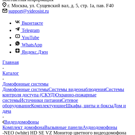
г. Москва, ул. Сущевский вал, д. 5, стр. 1а, пав. F40
support@videosist.ru
Вконтакте
Telegram
YouTube
WhatsApp
Яндекс.Дзен
Главная
-
Каталог
-
Домофонные системы
Домофонные системы
Системы видеонаблюдения
Системы
контроля доступа (СКУД)
Охранно-пожарные
системы
Источники питания
Сетевое
оборудование
Комплектующие
Шкафы, щиты и боксы
Дом и
дача
-
Видеодомофоны
Комплект домофона
Вызывные панели
Аудиодомофоны
-
NEO (white) HD SE VZ Монитор цветного видеодомофона