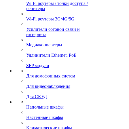
Wi-Fi роутеры / точки доступа /
репитеры
Wi-Fi роутеры 3G/4G/5G
Усилители сотовой связи и
интернета
Медиаконвертеры
Удлинители Ethernet, PoE
SFP модули
Для домофонных систем
Для видеонаблюдения
Для СКУД
Напольные шкафы
Настенные шкафы
Климатические шкафы