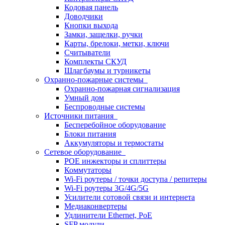
Кодовая панель
Доводчики
Кнопки выхода
Замки, защелки, ручки
Карты, брелоки, метки, ключи
Считыватели
Комплекты СКУД
Шлагбаумы и турникеты
Охранно-пожарные системы
Охранно-пожарная сигнализация
Умный дом
Беспроводные системы
Источники питания
Бесперебойное оборудование
Блоки питания
Аккумуляторы и термостаты
Сетевое оборудование
POE инжекторы и сплиттеры
Коммутаторы
Wi-Fi роутеры / точки доступа / репитеры
Wi-Fi роутеры 3G/4G/5G
Усилители сотовой связи и интернета
Медиаконвертеры
Удлинители Ethernet, PoE
SFP модули