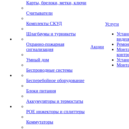
Карты, брелоки, метки, ключи
Считыватели
Комплекты СКУД
Услуги
Шлагбаумы и турникеты
Устан
видео
Охранно-пожарная
Ремон
Акции
сигнализация
Монта
контр
Умный дом
Устан
Монта
Беспроводные системы
Бесперебойное оборудование
Блоки питания
Аккумуляторы и термостаты
POE инжекторы и сплиттеры
Коммутаторы