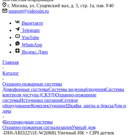
г. Москва, ул. Сущевский вал, д. 5, стр. 1а, пав. F40
support@videosist.ru
Вконтакте
Telegram
YouTube
WhatsApp
Яндекс.Дзен
Главная
-
Каталог
-
Охранно-пожарные системы
Домофонные системы
Системы видеонаблюдения
Системы
контроля доступа (СКУД)
Охранно-пожарные
системы
Источники питания
Сетевое
оборудование
Комплектующие
Шкафы, щиты и боксы
Дом и
дача
-
Беспроводные системы
Охранно-пожарная сигнализация
Умный дом
-
DHI-ARD2251E-W2(868) Уличный ИК + СВЧ датчик