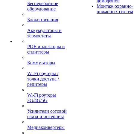
домофонов
Бесперебойное
Монтаж охранно-
оборудование
пожарных систем
Блоки питания
Аккумуляторы и
термостаты
POE инжекторы и
сплиттеры
Коммутаторы
Wi-Fi роутеры /
точки доступа /
репитеры
Wi-Fi роутеры
3G/4G/5G
Усилители сотовой
связи и интернета
Медиаконвертеры