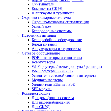
Считыватели
Комплекты СКУД
Шлагбаумы и турникеты
Охранно-пожарные системы
Охранно-пожарная сигнализация
Умный дом
Беспроводные системы
Источники питания
Бесперебойное оборудование
Блоки питания
Аккумуляторы и термостаты
Сетевое оборудование
POE инжекторы и сплиттеры
Коммутаторы
Wi-Fi роутеры / точки доступа / репитеры
Wi-Fi роутеры 3G/4G/5G
Усилители сотовой связи и интернета
Медиаконвертеры
Удлинители Ethernet, PoE
SFP модули
Комплектующие
Для домофонных систем
Для видеонаблюдения
Для СКУД