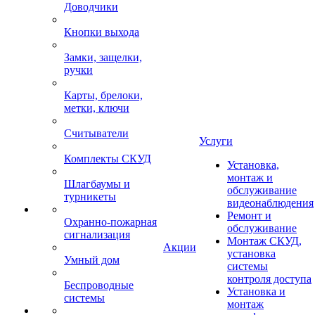
Доводчики
Кнопки выхода
Замки, защелки,
ручки
Карты, брелоки,
метки, ключи
Считыватели
Услуги
Комплекты СКУД
Установка,
монтаж и
Шлагбаумы и
обслуживание
турникеты
видеонаблюдения
Ремонт и
Охранно-пожарная
обслуживание
сигнализация
Монтаж СКУД,
Акции
установка
Умный дом
системы
контроля доступа
Беспроводные
Установка и
системы
монтаж