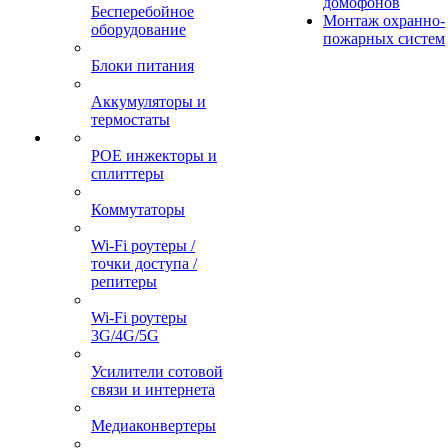
домофонов
Бесперебойное
Монтаж охранно-
оборудование
пожарных систем
Блоки питания
Аккумуляторы и
термостаты
POE инжекторы и
сплиттеры
Коммутаторы
Wi-Fi роутеры /
точки доступа /
репитеры
Wi-Fi роутеры
3G/4G/5G
Усилители сотовой
связи и интернета
Медиаконвертеры