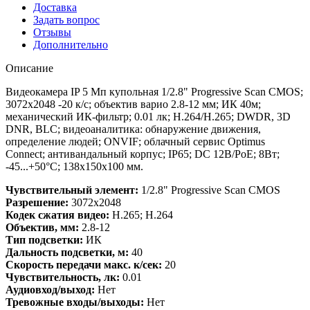
Доставка
Задать вопрос
Отзывы
Дополнительно
Описание
Видеокамера IP 5 Мп купольная 1/2.8" Progressive Scan CMOS;
3072х2048 -20 к/с; объектив варио 2.8-12 мм; ИК 40м;
механический ИК-фильтр; 0.01 лк; Н.264/H.265; DWDR, 3D
DNR, BLC; видеоаналитика: обнаружение движения,
определение людей; ONVIF; облачный сервис Optimus
Connect; антивандальный корпус; IP65; DC 12В/PoE; 8Вт;
-45...+50°C; 138х150х100 мм.
Чувствительный элемент:
1/2.8" Progressive Scan CMOS
Разрешение:
3072х2048
Кодек сжатия видео:
H.265; H.264
Объектив, мм:
2.8-12
Тип подсветки:
ИК
Дальность подсветки, м:
40
Скорость передачи макс. к/сек:
20
Чувствительность, лк:
0.01
Аудиовход/выход:
Нет
Тревожные входы/выходы:
Нет