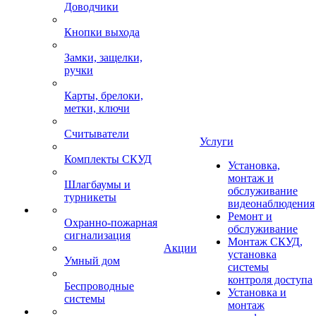
Доводчики
Кнопки выхода
Замки, защелки,
ручки
Карты, брелоки,
метки, ключи
Считыватели
Услуги
Комплекты СКУД
Установка,
монтаж и
Шлагбаумы и
обслуживание
турникеты
видеонаблюдения
Ремонт и
Охранно-пожарная
обслуживание
сигнализация
Монтаж СКУД,
Акции
установка
Умный дом
системы
контроля доступа
Беспроводные
Установка и
системы
монтаж