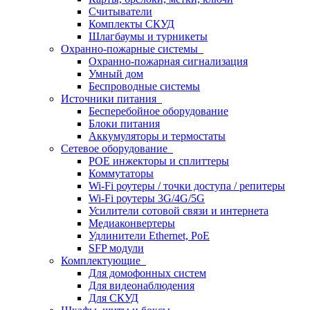
Считыватели
Комплекты СКУД
Шлагбаумы и турникеты
Охранно-пожарные системы
Охранно-пожарная сигнализация
Умный дом
Беспроводные системы
Источники питания
Бесперебойное оборудование
Блоки питания
Аккумуляторы и термостаты
Сетевое оборудование
POE инжекторы и сплиттеры
Коммутаторы
Wi-Fi роутеры / точки доступа / репитеры
Wi-Fi роутеры 3G/4G/5G
Усилители сотовой связи и интернета
Медиаконвертеры
Удлинители Ethernet, PoE
SFP модули
Комплектующие
Для домофонных систем
Для видеонаблюдения
Для СКУД