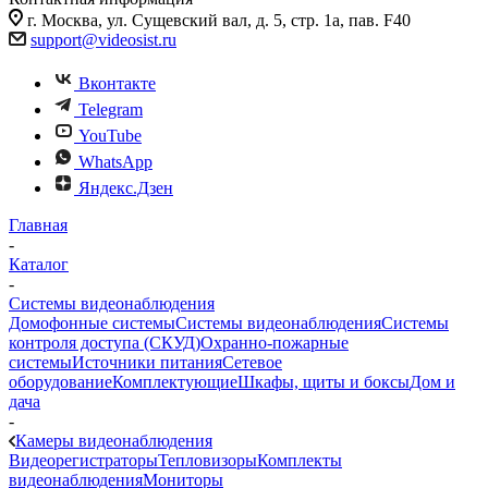
г. Москва, ул. Сущевский вал, д. 5, стр. 1а, пав. F40
support@videosist.ru
Вконтакте
Telegram
YouTube
WhatsApp
Яндекс.Дзен
Главная
-
Каталог
-
Системы видеонаблюдения
Домофонные системы
Системы видеонаблюдения
Системы
контроля доступа (СКУД)
Охранно-пожарные
системы
Источники питания
Сетевое
оборудование
Комплектующие
Шкафы, щиты и боксы
Дом и
дача
-
Камеры видеонаблюдения
Видеорегистраторы
Тепловизоры
Комплекты
видеонаблюдения
Мониторы