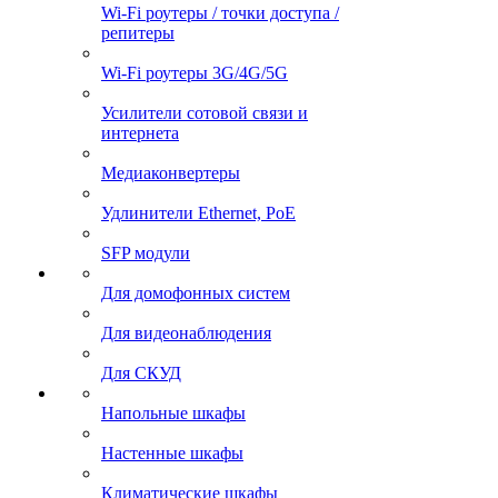
Wi-Fi роутеры / точки доступа /
репитеры
Wi-Fi роутеры 3G/4G/5G
Усилители сотовой связи и
интернета
Медиаконвертеры
Удлинители Ethernet, PoE
SFP модули
Для домофонных систем
Для видеонаблюдения
Для СКУД
Напольные шкафы
Настенные шкафы
Климатические шкафы