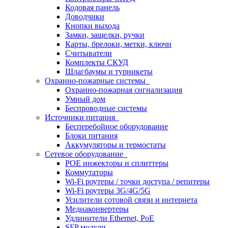
Кодовая панель
Доводчики
Кнопки выхода
Замки, защелки, ручки
Карты, брелоки, метки, ключи
Считыватели
Комплекты СКУД
Шлагбаумы и турникеты
Охранно-пожарные системы
Охранно-пожарная сигнализация
Умный дом
Беспроводные системы
Источники питания
Бесперебойное оборудование
Блоки питания
Аккумуляторы и термостаты
Сетевое оборудование
POE инжекторы и сплиттеры
Коммутаторы
Wi-Fi роутеры / точки доступа / репитеры
Wi-Fi роутеры 3G/4G/5G
Усилители сотовой связи и интернета
Медиаконвертеры
Удлинители Ethernet, PoE
SFP модули