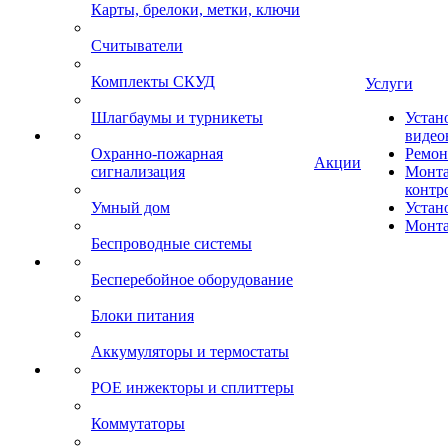
Карты, брелоки, метки, ключи
Считыватели
Комплекты СКУД
Услуги
Шлагбаумы и турникеты
Устан
видео
Охранно-пожарная
Ремон
Акции
сигнализация
Монта
контр
Умный дом
Устан
Монта
Беспроводные системы
Бесперебойное оборудование
Блоки питания
Аккумуляторы и термостаты
POE инжекторы и сплиттеры
Коммутаторы