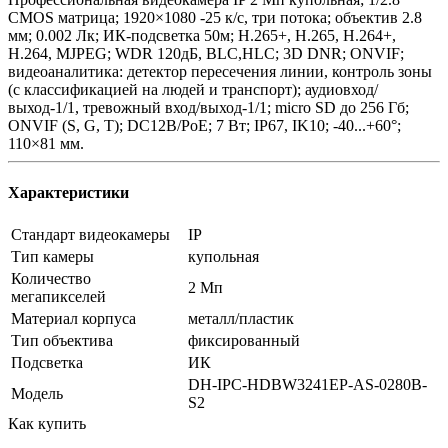
CMOS матрица; 1920×1080 -25 к/с, три потока; объектив 2.8
мм; 0.002 Лк; ИК-подсветка 50м; H.265+, H.265, H.264+,
H.264, MJPEG; WDR 120дБ, BLC,HLC; 3D DNR; ONVIF;
видеоаналитика: детектор пересечения линии, контроль зоны
(с классификацией на людей и транспорт); аудиовход/
выход-1/1, тревожный вход/выход-1/1; micro SD до 256 Гб;
ONVIF (S, G, T); DC12В/PoE; 7 Вт; IP67, IK10; -40...+60°;
110×81 мм.
Характеристики
Стандарт видеокамеры
IP
Тип камеры
купольная
Количество
2 Мп
мегапикселей
Материал корпуса
металл/пластик
Тип объектива
фиксированный
Подсветка
ИК
DH-IPC-HDBW3241EP-AS-0280B-
Модель
S2
Как купить