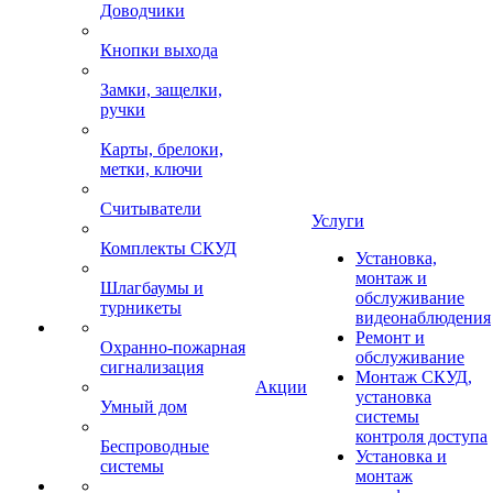
Доводчики
Кнопки выхода
Замки, защелки,
ручки
Карты, брелоки,
метки, ключи
Считыватели
Услуги
Комплекты СКУД
Установка,
монтаж и
Шлагбаумы и
обслуживание
турникеты
видеонаблюдения
Ремонт и
Охранно-пожарная
обслуживание
сигнализация
Монтаж СКУД,
Акции
установка
Умный дом
системы
контроля доступа
Беспроводные
Установка и
системы
монтаж