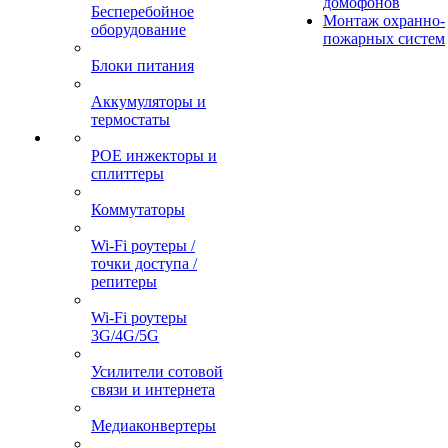
домофонов
Бесперебойное
Монтаж охранно-
оборудование
пожарных систем
Блоки питания
Аккумуляторы и
термостаты
POE инжекторы и
сплиттеры
Коммутаторы
Wi-Fi роутеры /
точки доступа /
репитеры
Wi-Fi роутеры
3G/4G/5G
Усилители сотовой
связи и интернета
Медиаконвертеры