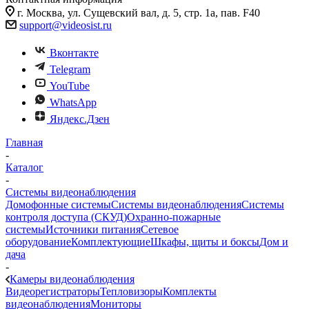
г. Москва, ул. Сущевский вал, д. 5, стр. 1а, пав. F40
support@videosist.ru
Вконтакте
Telegram
YouTube
WhatsApp
Яндекс.Дзен
Главная
-
Каталог
-
Системы видеонаблюдения
Домофонные системы
Системы видеонаблюдения
Системы
контроля доступа (СКУД)
Охранно-пожарные
системы
Источники питания
Сетевое
оборудование
Комплектующие
Шкафы, щиты и боксы
Дом и
дача
-
Камеры видеонаблюдения
Видеорегистраторы
Тепловизоры
Комплекты
видеонаблюдения
Мониторы