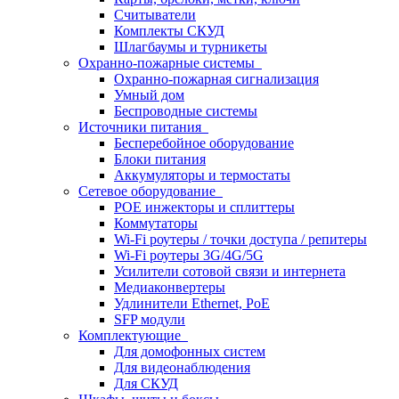
Считыватели
Комплекты СКУД
Шлагбаумы и турникеты
Охранно-пожарные системы
Охранно-пожарная сигнализация
Умный дом
Беспроводные системы
Источники питания
Бесперебойное оборудование
Блоки питания
Аккумуляторы и термостаты
Сетевое оборудование
POE инжекторы и сплиттеры
Коммутаторы
Wi-Fi роутеры / точки доступа / репитеры
Wi-Fi роутеры 3G/4G/5G
Усилители сотовой связи и интернета
Медиаконвертеры
Удлинители Ethernet, PoE
SFP модули
Комплектующие
Для домофонных систем
Для видеонаблюдения
Для СКУД